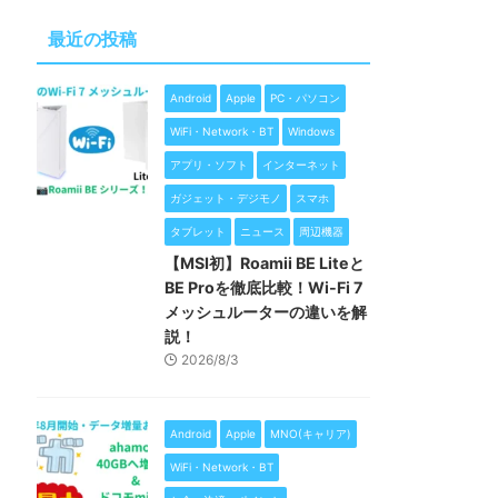
最近の投稿
Android
Apple
PC・パソコン
WiFi・Network・BT
Windows
アプリ・ソフト
インターネット
ガジェット・デジモノ
スマホ
タブレット
ニュース
周辺機器
【MSI初】Roamii BE Liteと
BE Proを徹底比較！Wi-Fi 7
メッシュルーターの違いを解
説！
2026/8/3
Android
Apple
MNO(キャリア)
WiFi・Network・BT