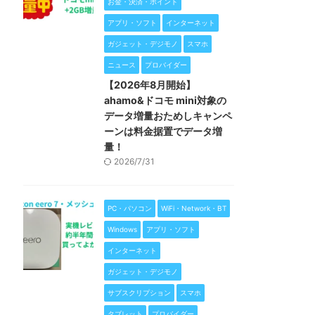
お金・決済・ポイント
アプリ・ソフト
インターネット
ガジェット・デジモノ
スマホ
ニュース
プロバイダー
【2026年8月開始】
ahamo&ドコモ mini対象の
データ増量おためしキャンペ
ーンは料金据置でデータ増
量！
2026/7/31
PC・パソコン
WiFi・Network・BT
Windows
アプリ・ソフト
インターネット
ガジェット・デジモノ
サブスクリプション
スマホ
タブレット
プロバイダー