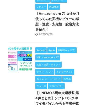
レビュー
周辺機器
【Amazon eero 7】約6か月
使ってみた実機レビューの感
想・速度・安定性・設定方法
を紹介！
2026/7/28
Android
Apple
MNO(キャリア)
WiFi・Network・BT
お金・決済・ポイント
アプリ・ソフト
インターネット
ガジェット・デジモノ
スマホ
ニュース
プロバイダー
【LINEMO 5周年大週穫祭 第
4弾まとめ】ソフトバンクや
ワイモバイルからも事務手数