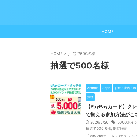
HOME
HOME
>
抽選で500名様
抽選で500名様
Android
Apple
お金・決済・ポ
買物
【PayPayカード】ク
で貰える参加方法がこ
2026/3/26
5000ポイ
抽選で500名様
,
期間限定
「PayPayカード」はクレ