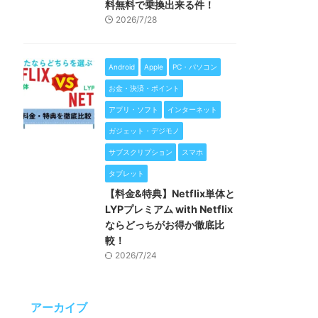
料無料で乗換出来る件！
2026/7/28
Android
Apple
PC・パソコン
お金・決済・ポイント
アプリ・ソフト
インターネット
ガジェット・デジモノ
サブスクリプション
スマホ
タブレット
【料金&特典】Netflix単体と
LYPプレミアム with Netflix
ならどっちがお得か徹底比
較！
2026/7/24
アーカイブ