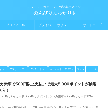
デジモノ・ガジェットの記事がメイン
のんびりまったり♪
プロフィール
プライバシーポリシー
サイトマップ
イント
アプリ・ソフト
インターネット
ガジェット・デジモノ
スマホ
ニュース
レカ乗車で500円以上支払いで最大5,000ポイントが抽選
ちら！
ント
,
PayPayカード
,
PayPayポイント
,
クレカ乗車もPayPayカードでGo！
,
ジットカード用途の他にもQRコード決済の「PayPayアプリ」も利用可能