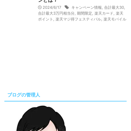
ンとは？
2024/6/17
キャンペーン情報
,
合計最大30
,
合計最大3万円相当分
,
期間限定
,
楽天カード
,
楽天
ポイント
,
楽天マジ得フェスティバル
,
楽天モバイル
ブログの管理人