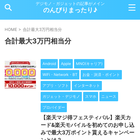
デジモノ・ガジェットの記事がメイン
のんびりまったり♪
HOME
>
合計最大3万円相当分
合計最大3万円相当分
Android
Apple
MNO(キャリア)
WiFi・Network・BT
お金・決済・ポイント
アプリ・ソフト
インターネット
ガジェット・デジモノ
スマホ
ニュース
プロバイダー
【楽天マジ得フェスティバル】楽天カ
ード&楽天モバイルを初めてのお申し込
みで最大3万ポイント貰えるキャンペー