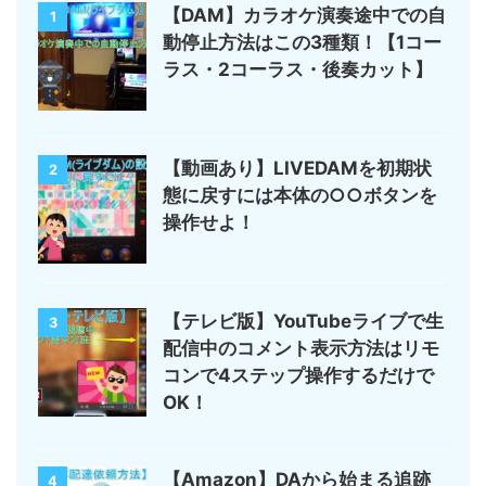
【DAM】カラオケ演奏途中での自
1
動停止方法はこの3種類！【1コー
ラス・2コーラス・後奏カット】
【動画あり】LIVEDAMを初期状
2
態に戻すには本体の○○ボタンを
操作せよ！
【テレビ版】YouTubeライブで生
3
配信中のコメント表示方法はリモ
コンで4ステップ操作するだけで
OK！
【Amazon】DAから始まる追跡
4