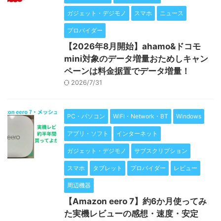
ガジェット・デジモノ
スマホ
ニュース
プロバイダー
【2026年8月開始】ahamo&ドコモ
mini対象のデータ増量おためしキャン
ペーンは料金据置でデータ増量！
2026/7/31
PC・パソコン
WiFi・Network・BT
Windows
アプリ・ソフト
インターネット
ガジェット・デジモノ
サブスクリプション
スマホ
タブレット
プロバイダー
レビュー
周辺機器
【Amazon eero 7】約6か月使ってみ
た実機レビューの感想・速度・安定