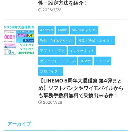
性・設定方法を紹介！
2026/7/28
Android
Apple
MNO(キャリア)
WiFi・Network・BT
お金・決済・ポイント
アプリ・ソフト
インターネット
ガジェット・デジモノ
スマホ
ニュース
プロバイダー
【LINEMO 5周年大週穫祭 第4弾まと
め】ソフトバンクやワイモバイルから
も事務手数料無料で乗換出来る件！
2026/7/28
アーカイブ