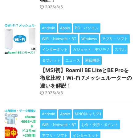
2026/8/6
Android
Apple
PC・パソコン
WiFi・Network・BT
Windows
アプリ・ソフト
インターネット
ガジェット・デジモノ
スマホ
タブレット
ニュース
周辺機器
【MSI初】Roamii BE LiteとBE Proを
徹底比較！Wi-Fi 7メッシュルーターの
違いを解説！
2026/8/3
Android
Apple
MNO(キャリア)
WiFi・Network・BT
お金・決済・ポイント
アプリ・ソフト
インターネット