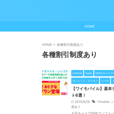
HOME
HOME
>
各種割引制度あり
各種割引制度あり
Android
Apple
MNO(キャリア)
ガジェット・デジモノ
スマホ
【ワイモバイル】基本
ト6選！
2025/9/28
Y!mobile
,
シ
度あり
大手キャリア回線でソフトバン