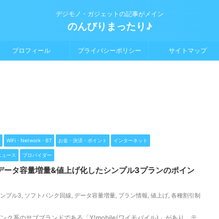
デジモノ・ガジェットの記事がメイン
のんびりまったり♪
プロフィール
プライバシーポリシー
サイトマップ
WiFi・Network・BT
お金・決済・ポイント
インターネット
ニュース
プロバイダー
データ容量増量&値上げ化したシンプル3プランのポイン
ンプル3
,
ソフトバンク回線
,
データ容量増量
,
プラン情報
,
値上げ
,
各種割引制
ク系のサブブランドである「Y!mobile(ワイモバイル)」があり、テ