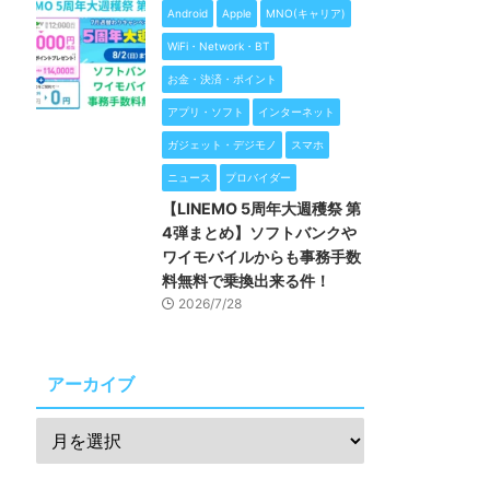
Android
Apple
MNO(キャリア)
WiFi・Network・BT
お金・決済・ポイント
アプリ・ソフト
インターネット
ガジェット・デジモノ
スマホ
ニュース
プロバイダー
【LINEMO 5周年大週穫祭 第
4弾まとめ】ソフトバンクや
ワイモバイルからも事務手数
料無料で乗換出来る件！
2026/7/28
アーカイブ