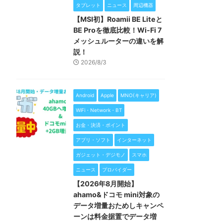
タブレット
ニュース
周辺機器
【MSI初】Roamii BE Liteと
BE Proを徹底比較！Wi-Fi 7
メッシュルーターの違いを解
説！
2026/8/3
Android
Apple
MNO(キャリア)
WiFi・Network・BT
お金・決済・ポイント
アプリ・ソフト
インターネット
ガジェット・デジモノ
スマホ
ニュース
プロバイダー
【2026年8月開始】
ahamo&ドコモ mini対象の
データ増量おためしキャンペ
ーンは料金据置でデータ増