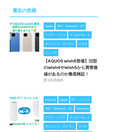
最近の投稿
Apple
WiFi・Network・BT
アプリ・ソフト
インターネット
ガジェット・デジモノ
スマホ
ニュース
【AQUOS wish6登場】旧型
のwish4やwish5から買替価
値があるのか徹底検証！
2026/8/6
Android
Apple
PC・パソコン
WiFi・Network・BT
Windows
アプリ・ソフト
インターネット
ガジェット・デジモノ
スマホ