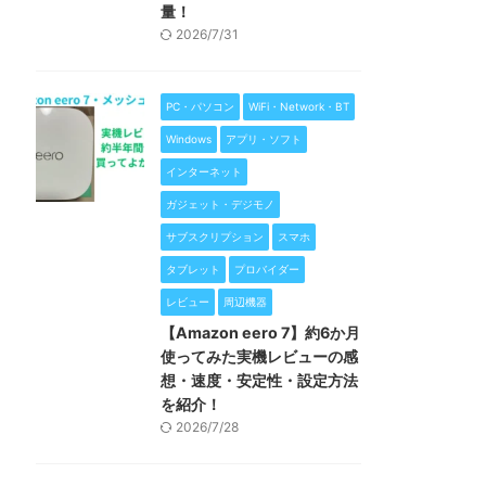
量！
2026/7/31
PC・パソコン
WiFi・Network・BT
Windows
アプリ・ソフト
インターネット
ガジェット・デジモノ
サブスクリプション
スマホ
タブレット
プロバイダー
レビュー
周辺機器
【Amazon eero 7】約6か月
使ってみた実機レビューの感
想・速度・安定性・設定方法
を紹介！
2026/7/28