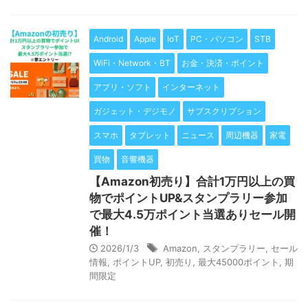
Android
Apple
IoT
PC・パソコン
STB
WiFi・Network・BT
お金・決済・ポイント
アプリ・ソフト
インターネット
ガジェット・デジモノ
サブスクリプション
スマホ
タブレット
ニュース
周辺機器
家電
買物
音響機器
【Amazon初売り】合計1万円以上の買
物でポイントUP&スタンプラリー参加
で最大4.5万ポイント当選ありセール開
催！
2026/1/3
Amazon
,
スタンプラリー
,
セール
情報
,
ポイントUP
,
初売り
,
最大45000ポイント
,
期
間限定