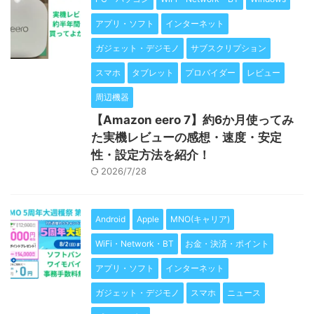
アプリ・ソフト
インターネット
ガジェット・デジモノ
サブスクリプション
スマホ
タブレット
プロバイダー
レビュー
周辺機器
【Amazon eero 7】約6か月使ってみ
た実機レビューの感想・速度・安定
性・設定方法を紹介！
2026/7/28
Android
Apple
MNO(キャリア)
WiFi・Network・BT
お金・決済・ポイント
アプリ・ソフト
インターネット
ガジェット・デジモノ
スマホ
ニュース