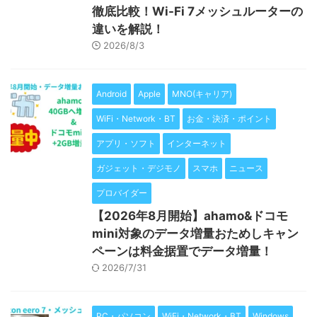
徹底比較！Wi-Fi 7メッシュルーターの
違いを解説！
2026/8/3
Android
Apple
MNO(キャリア)
WiFi・Network・BT
お金・決済・ポイント
アプリ・ソフト
インターネット
ガジェット・デジモノ
スマホ
ニュース
プロバイダー
【2026年8月開始】ahamo&ドコモ
mini対象のデータ増量おためしキャン
ペーンは料金据置でデータ増量！
2026/7/31
PC・パソコン
WiFi・Network・BT
Windows