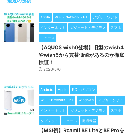
最近の投稿
Apple
WiFi・Network・BT
アプリ・ソフト
インターネット
ガジェット・デジモノ
スマホ
ニュース
【AQUOS wish6登場】旧型のwish4
やwish5から買替価値があるのか徹底
検証！
2026/8/6
Android
Apple
PC・パソコン
WiFi・Network・BT
Windows
アプリ・ソフト
インターネット
ガジェット・デジモノ
スマホ
タブレット
ニュース
周辺機器
【MSI初】Roamii BE LiteとBE Proを