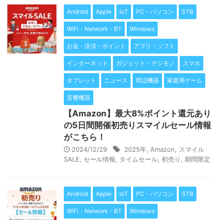
Android
Apple
IoT
PC・パソコン
STB
WiFi・Network・BT
Windows
お金・決済・ポイント
アプリ・ソフト
インターネット
ガジェット・デジモノ
スマホ
タブレット
ニュース
周辺機器
家庭用ゲーム
音響機器
【Amazon】最大8%ポイント還元あり
の5日間開催初売りスマイルセール情報
がこちら！
2024/12/29
2025年
,
Amazon
,
スマイル
SALE
,
セール情報
,
タイムセール
,
初売り
,
期間限定
Android
Apple
IoT
PC・パソコン
STB
WiFi・Network・BT
Windows