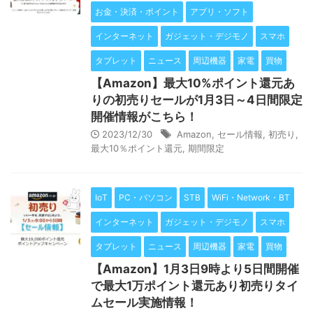
お金・決済・ポイント
アプリ・ソフト
インターネット
ガジェット・デジモノ
スマホ
タブレット
ニュース
周辺機器
家電
買物
【Amazon】最大10%ポイント還元あ
りの初売りセールが1月3日～4日間限定
開催情報がこちら！
2023/12/30
Amazon
,
セール情報
,
初売り
,
最大10％ポイント還元
,
期間限定
IoT
PC・パソコン
STB
WiFi・Network・BT
インターネット
ガジェット・デジモノ
スマホ
タブレット
ニュース
周辺機器
家電
買物
【Amazon】1月3日9時より5日間開催
で最大1万ポイント還元あり初売りタイ
ムセール実施情報！