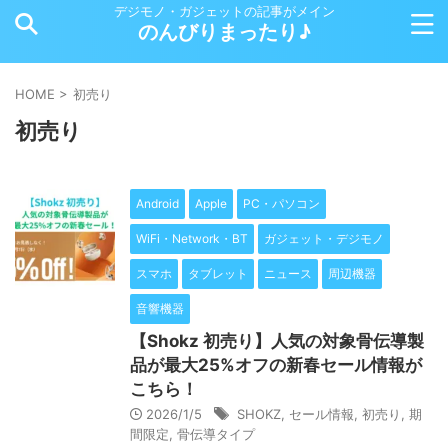
デジモノ・ガジェットの記事がメイン
のんびりまったり♪
HOME
>
初売り
初売り
Android
Apple
PC・パソコン
WiFi・Network・BT
ガジェット・デジモノ
スマホ
タブレット
ニュース
周辺機器
音響機器
【Shokz 初売り】人気の対象骨伝導製
品が最大25%オフの新春セール情報が
こちら！
2026/1/5
SHOKZ
,
セール情報
,
初売り
,
期
間限定
,
骨伝導タイプ