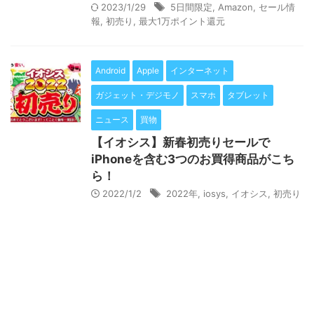
2023/1/29
5日間限定
,
Amazon
,
セール情
報
,
初売り
,
最大1万ポイント還元
Android
Apple
インターネット
ガジェット・デジモノ
スマホ
タブレット
ニュース
買物
【イオシス】新春初売りセールで
iPhoneを含む3つのお買得商品がこち
ら！
2022/1/2
2022年
,
iosys
,
イオシス
,
初売り