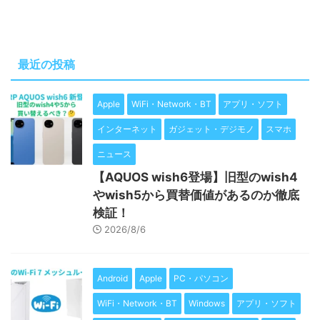
最近の投稿
Apple
WiFi・Network・BT
アプリ・ソフト
インターネット
ガジェット・デジモノ
スマホ
ニュース
【AQUOS wish6登場】旧型のwish4
やwish5から買替価値があるのか徹底
検証！
2026/8/6
Android
Apple
PC・パソコン
WiFi・Network・BT
Windows
アプリ・ソフト