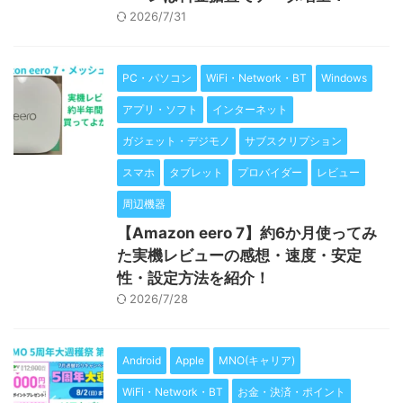
2026/7/31
PC・パソコン
WiFi・Network・BT
Windows
アプリ・ソフト
インターネット
ガジェット・デジモノ
サブスクリプション
スマホ
タブレット
プロバイダー
レビュー
周辺機器
【Amazon eero 7】約6か月使ってみ
た実機レビューの感想・速度・安定
性・設定方法を紹介！
2026/7/28
Android
Apple
MNO(キャリア)
WiFi・Network・BT
お金・決済・ポイント