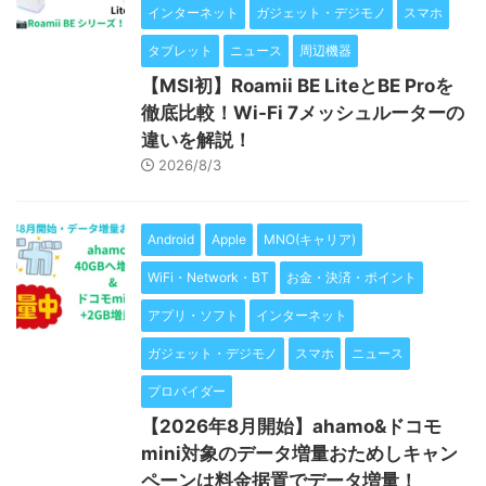
インターネット
ガジェット・デジモノ
スマホ
タブレット
ニュース
周辺機器
【MSI初】Roamii BE LiteとBE Proを
徹底比較！Wi-Fi 7メッシュルーターの
違いを解説！
2026/8/3
Android
Apple
MNO(キャリア)
WiFi・Network・BT
お金・決済・ポイント
アプリ・ソフト
インターネット
ガジェット・デジモノ
スマホ
ニュース
プロバイダー
【2026年8月開始】ahamo&ドコモ
mini対象のデータ増量おためしキャン
ペーンは料金据置でデータ増量！