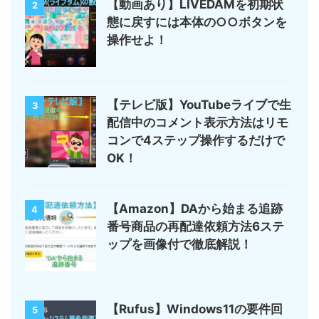
【動画あり】LIVEDAMを初期状
2
態に戻すには本体の○○ボタンを
操作せよ！
【テレビ版】YouTubeライブで生
3
配信中のコメント表示方法はリモ
コンで4ステップ操作するだけで
OK！
【Amazon】DAから始まる追跡
4
番号商品の再配達依頼方法6ステ
ップを画像付で徹底解説！
【Rufus】Windows11の要件回
5