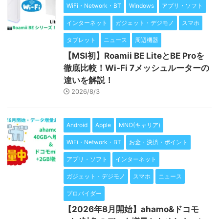
WiFi・Network・BT
Windows
アプリ・ソフト
インターネット
ガジェット・デジモノ
スマホ
タブレット
ニュース
周辺機器
【MSI初】Roamii BE LiteとBE Proを
徹底比較！Wi-Fi 7メッシュルーターの
違いを解説！
2026/8/3
Android
Apple
MNO(キャリア)
WiFi・Network・BT
お金・決済・ポイント
アプリ・ソフト
インターネット
ガジェット・デジモノ
スマホ
ニュース
プロバイダー
【2026年8月開始】ahamo&ドコモ