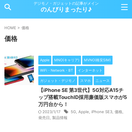
デジモノ・ガジェットの記事がメイン
のんびりまったり♪
HOME
>
価格
価格
Apple
MNO(キャリア)
MVNO(格安SIM)
WiFi・Network・BT
インターネット
ガジェット・デジモノ
スマホ
ニュース
【iPhone SE 第3世代】5G対応A15チ
ップ搭載TouchID採用廉価版スマホが5
万円台から！
2023/1/17
5G
,
Apple
,
iPhone SE3
,
価格
,
発売日
,
製品情報