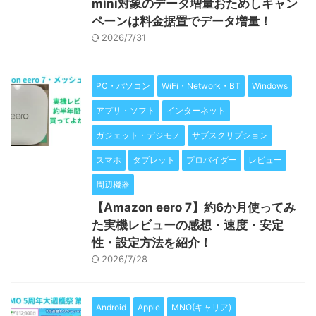
mini対象のデータ増量おためしキャン
ペーンは料金据置でデータ増量！
2026/7/31
PC・パソコン
WiFi・Network・BT
Windows
アプリ・ソフト
インターネット
ガジェット・デジモノ
サブスクリプション
スマホ
タブレット
プロバイダー
レビュー
周辺機器
【Amazon eero 7】約6か月使ってみ
た実機レビューの感想・速度・安定
性・設定方法を紹介！
2026/7/28
Android
Apple
MNO(キャリア)