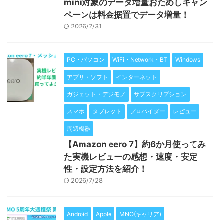
mini対象のデータ増量おためしキャン
ペーンは料金据置でデータ増量！
2026/7/31
PC・パソコン
WiFi・Network・BT
Windows
アプリ・ソフト
インターネット
ガジェット・デジモノ
サブスクリプション
スマホ
タブレット
プロバイダー
レビュー
周辺機器
【Amazon eero 7】約6か月使ってみ
た実機レビューの感想・速度・安定
性・設定方法を紹介！
2026/7/28
Android
Apple
MNO(キャリア)