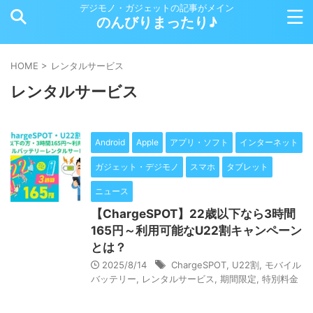
デジモノ・ガジェットの記事がメイン
のんびりまったり♪
HOME
>
レンタルサービス
レンタルサービス
Android
Apple
アプリ・ソフト
インターネット
ガジェット・デジモノ
スマホ
タブレット
ニュース
【ChargeSPOT】22歳以下なら3時間
165円～利用可能なU22割キャンペーン
とは？
2025/8/14
ChargeSPOT
,
U22割
,
モバイル
バッテリー
,
レンタルサービス
,
期間限定
,
特別料金