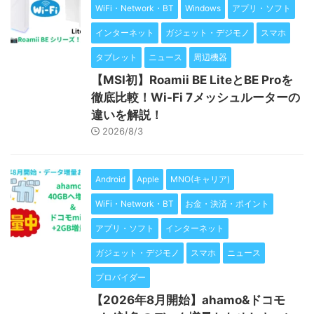
WiFi・Network・BT
Windows
アプリ・ソフト
インターネット
ガジェット・デジモノ
スマホ
タブレット
ニュース
周辺機器
【MSI初】Roamii BE LiteとBE Proを
徹底比較！Wi-Fi 7メッシュルーターの
違いを解説！
2026/8/3
Android
Apple
MNO(キャリア)
WiFi・Network・BT
お金・決済・ポイント
アプリ・ソフト
インターネット
ガジェット・デジモノ
スマホ
ニュース
プロバイダー
【2026年8月開始】ahamo&ドコモ