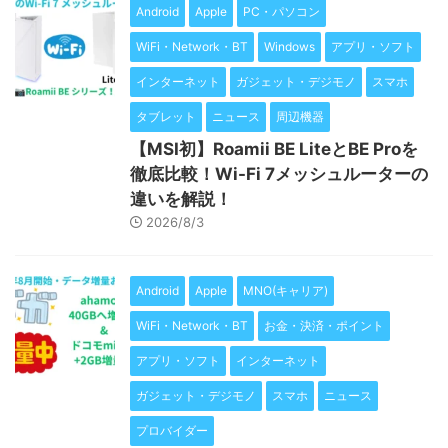
Android
Apple
PC・パソコン
WiFi・Network・BT
Windows
アプリ・ソフト
インターネット
ガジェット・デジモノ
スマホ
タブレット
ニュース
周辺機器
【MSI初】Roamii BE LiteとBE Proを
徹底比較！Wi-Fi 7メッシュルーターの
違いを解説！
2026/8/3
Android
Apple
MNO(キャリア)
WiFi・Network・BT
お金・決済・ポイント
アプリ・ソフト
インターネット
ガジェット・デジモノ
スマホ
ニュース
プロバイダー