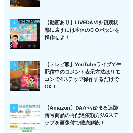
【動画あり】LIVEDAMを初期状
2
態に戻すには本体の○○ボタンを
操作せよ！
【テレビ版】YouTubeライブで生
3
配信中のコメント表示方法はリモ
コンで4ステップ操作するだけで
OK！
【Amazon】DAから始まる追跡
4
番号商品の再配達依頼方法6ステ
ップを画像付で徹底解説！