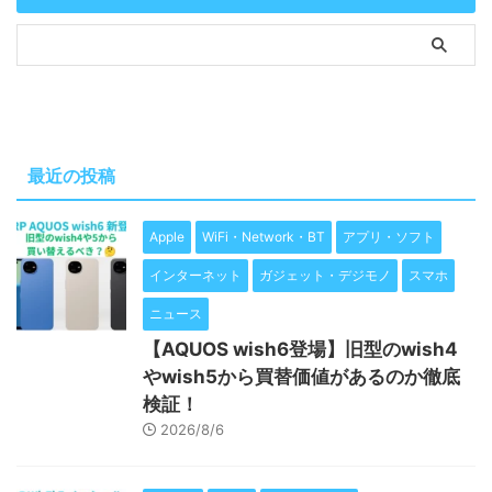
最近の投稿
Apple
WiFi・Network・BT
アプリ・ソフト
インターネット
ガジェット・デジモノ
スマホ
ニュース
【AQUOS wish6登場】旧型のwish4
やwish5から買替価値があるのか徹底
検証！
2026/8/6