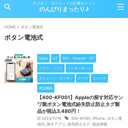
デジモノ・ガジェットの記事がメイン
のんびりまったり♪
HOME
>
ボタン電池式
ボタン電池式
Apple
IoT
WiFi・Network・BT
アプリ・ソフト
インターネット
ガジェット・デジモノ
スマホ
ニュース
周辺機器
【400-KF001】Appleの探す対応サン
ワ製ボタン電池式紛失防止防止タグ製
品が税込3,480円！
2023/11/16
400-KF001
,
iPhone
,
ボタン電
池式
,
探すアプリ
,
紛失防止タグ
,
製品情報