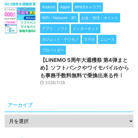
Android
Apple
MNO(キャリア)
WiFi・Network・BT
お金・決済・ポイント
アプリ・ソフト
インターネット
ガジェット・デジモノ
スマホ
ニュース
プロバイダー
【LINEMO 5周年大週穫祭 第4弾まと
め】ソフトバンクやワイモバイルから
も事務手数料無料で乗換出来る件！
2026/7/28
アーカイブ