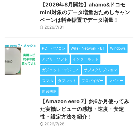
【2026年8月開始】ahamo&ドコモ
mini対象のデータ増量おためしキャン
ペーンは料金据置でデータ増量！
2026/7/31
PC・パソコン
WiFi・Network・BT
Windows
アプリ・ソフト
インターネット
ガジェット・デジモノ
サブスクリプション
スマホ
タブレット
プロバイダー
レビュー
周辺機器
【Amazon eero 7】約6か月使ってみ
た実機レビューの感想・速度・安定
性・設定方法を紹介！
2026/7/28