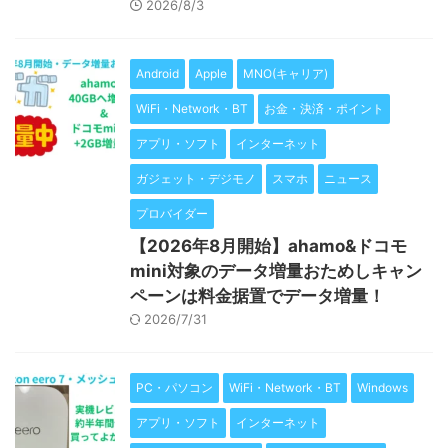
2026/8/3
Android
Apple
MNO(キャリア)
WiFi・Network・BT
お金・決済・ポイント
アプリ・ソフト
インターネット
ガジェット・デジモノ
スマホ
ニュース
プロバイダー
【2026年8月開始】ahamo&ドコモ
mini対象のデータ増量おためしキャン
ペーンは料金据置でデータ増量！
2026/7/31
PC・パソコン
WiFi・Network・BT
Windows
アプリ・ソフト
インターネット