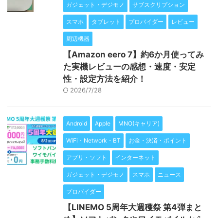
ガジェット・デジモノ
サブスクリプション
スマホ
タブレット
プロバイダー
レビュー
周辺機器
【Amazon eero 7】約6か月使ってみ
た実機レビューの感想・速度・安定
性・設定方法を紹介！
2026/7/28
Android
Apple
MNO(キャリア)
WiFi・Network・BT
お金・決済・ポイント
アプリ・ソフト
インターネット
ガジェット・デジモノ
スマホ
ニュース
プロバイダー
【LINEMO 5周年大週穫祭 第4弾まと