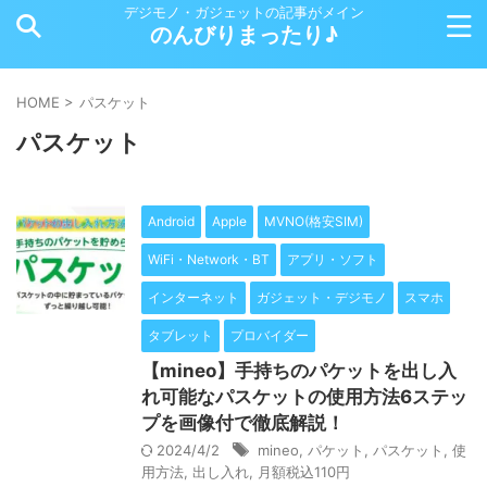
デジモノ・ガジェットの記事がメイン
のんびりまったり♪
HOME
>
パスケット
パスケット
Android
Apple
MVNO(格安SIM)
WiFi・Network・BT
アプリ・ソフト
インターネット
ガジェット・デジモノ
スマホ
タブレット
プロバイダー
【mineo】手持ちのパケットを出し入
れ可能なパスケットの使用方法6ステッ
プを画像付で徹底解説！
2024/4/2
mineo
,
パケット
,
パスケット
,
使
用方法
,
出し入れ
,
月額税込110円