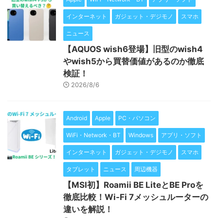
インターネット
ガジェット・デジモノ
スマホ
ニュース
【AQUOS wish6登場】旧型のwish4
やwish5から買替価値があるのか徹底
検証！
2026/8/6
Android
Apple
PC・パソコン
WiFi・Network・BT
Windows
アプリ・ソフト
インターネット
ガジェット・デジモノ
スマホ
タブレット
ニュース
周辺機器
【MSI初】Roamii BE LiteとBE Proを
徹底比較！Wi-Fi 7メッシュルーターの
違いを解説！