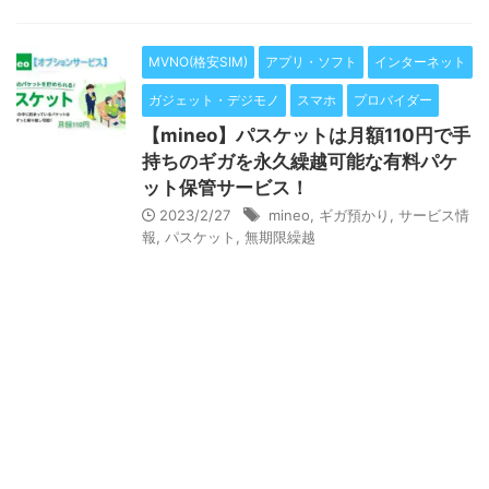
MVNO(格安SIM)
アプリ・ソフト
インターネット
ガジェット・デジモノ
スマホ
プロバイダー
【mineo】パスケットは月額110円で手
持ちのギガを永久繰越可能な有料パケ
ット保管サービス！
2023/2/27
mineo
,
ギガ預かり
,
サービス情
報
,
パスケット
,
無期限繰越