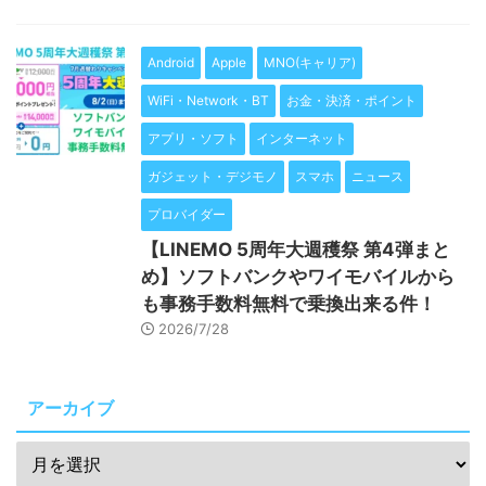
Android
Apple
MNO(キャリア)
WiFi・Network・BT
お金・決済・ポイント
アプリ・ソフト
インターネット
ガジェット・デジモノ
スマホ
ニュース
プロバイダー
【LINEMO 5周年大週穫祭 第4弾まと
め】ソフトバンクやワイモバイルから
も事務手数料無料で乗換出来る件！
2026/7/28
アーカイブ