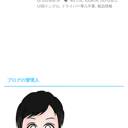
2024/6/10
4G LTE
,
IODATA
,
UD-USC1
,
USBドングル
,
ドライバー導入不要
,
製品情報
ブログの管理人