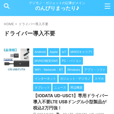
デジモノ・ガジェットの記事がメイン
のんびりまったり♪
HOME
>
ドライバー導入不要
ドライバー導入不要
Android
Apple
IoT
MNO(キャリア)
MVNO(格安SIM)
PC・パソコン
WiFi・Network・BT
Windows
アプリ・ソフト
インターネット
ガジェット・デジモノ
スマホ
タブレット
ニュース
周辺機器
【IODATA UD-USC1】専用ドライバー
導入不要LTE USBドングル小型製品が
税込2万円強！