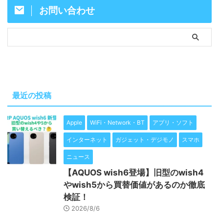
お問い合わせ
最近の投稿
Apple
WiFi・Network・BT
アプリ・ソフト
インターネット
ガジェット・デジモノ
スマホ
ニュース
【AQUOS wish6登場】旧型のwish4
やwish5から買替価値があるのか徹底
検証！
2026/8/6