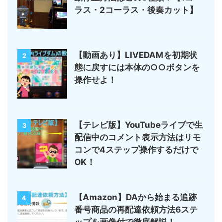
ラス・2コーラス・後奏カット】
【動画あり】LIVEDAMを初期状
2
態に戻すには本体の○○ボタンを
操作せよ！
【テレビ版】YouTubeライブで生
3
配信中のコメント表示方法はリモ
コンで4ステップ操作するだけで
OK！
【Amazon】DAから始まる追跡
4
番号商品の再配達依頼方法6ステ