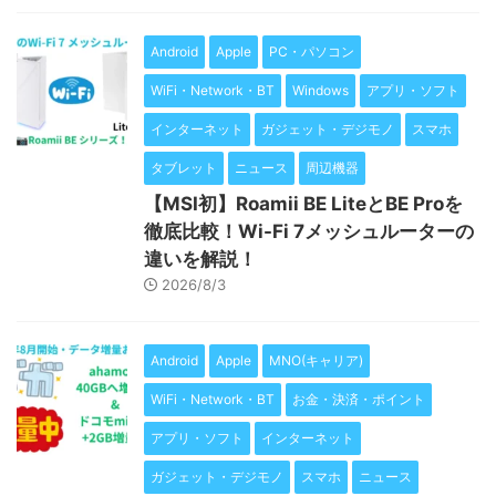
Android
Apple
PC・パソコン
WiFi・Network・BT
Windows
アプリ・ソフト
インターネット
ガジェット・デジモノ
スマホ
タブレット
ニュース
周辺機器
【MSI初】Roamii BE LiteとBE Proを
徹底比較！Wi-Fi 7メッシュルーターの
違いを解説！
2026/8/3
Android
Apple
MNO(キャリア)
WiFi・Network・BT
お金・決済・ポイント
アプリ・ソフト
インターネット
ガジェット・デジモノ
スマホ
ニュース