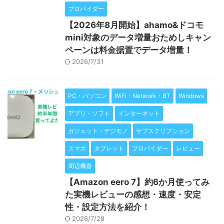
プロバイダー
【2026年8月開始】ahamo&ドコモ
mini対象のデータ増量おためしキャン
ペーンは料金据置でデータ増量！
2026/7/31
PC・パソコン
WiFi・Network・BT
Windows
アプリ・ソフト
インターネット
ガジェット・デジモノ
サブスクリプション
スマホ
タブレット
プロバイダー
レビュー
周辺機器
【Amazon eero 7】約6か月使ってみ
た実機レビューの感想・速度・安定
性・設定方法を紹介！
2026/7/28