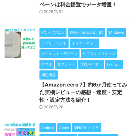
ペーンは料金据置でデータ増量！
2026/7/31
PC・パソコン
WiFi・Network・BT
Windows
アプリ・ソフト
インターネット
ガジェット・デジモノ
サブスクリプション
スマホ
タブレット
プロバイダー
レビュー
周辺機器
【Amazon eero 7】約6か月使ってみ
た実機レビューの感想・速度・安定
性・設定方法を紹介！
2026/7/28
Android
Apple
MNO(キャリア)