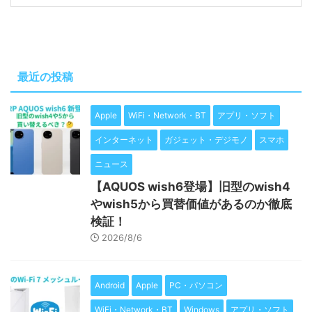
最近の投稿
Apple
WiFi・Network・BT
アプリ・ソフト
インターネット
ガジェット・デジモノ
スマホ
ニュース
【AQUOS wish6登場】旧型のwish4
やwish5から買替価値があるのか徹底
検証！
2026/8/6
Android
Apple
PC・パソコン
WiFi・Network・BT
Windows
アプリ・ソフト