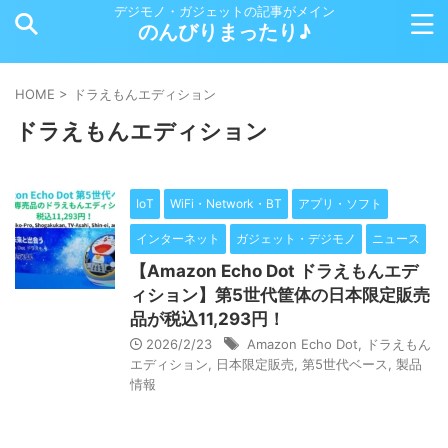
デジモノ・ガジェットの記事がメイン
のんびりまったり♪
HOME
>
ドラえもんエディション
ドラえもんエディション
IoT
WiFi・Network・BT
アプリ・ソフト
インターネット
ガジェット・デジモノ
ニュース
【Amazon Echo Dot ドラえもんエデ
ィション】第5世代筐体の日本限定販売
品が税込11,293円！
2026/2/23
Amazon Echo Dot
,
ドラえもん
エディション
,
日本限定販売
,
第5世代ベース
,
製品
情報