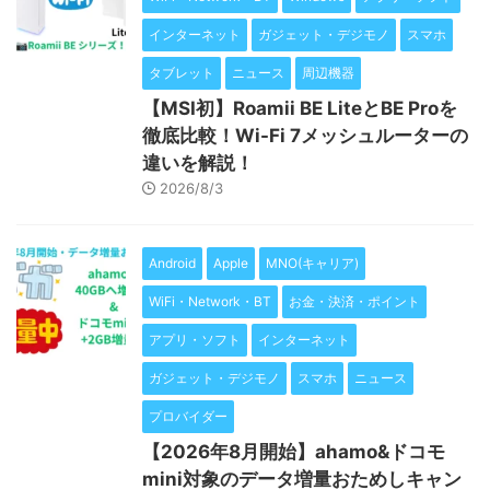
インターネット
ガジェット・デジモノ
スマホ
タブレット
ニュース
周辺機器
【MSI初】Roamii BE LiteとBE Proを
徹底比較！Wi-Fi 7メッシュルーターの
違いを解説！
2026/8/3
Android
Apple
MNO(キャリア)
WiFi・Network・BT
お金・決済・ポイント
アプリ・ソフト
インターネット
ガジェット・デジモノ
スマホ
ニュース
プロバイダー
【2026年8月開始】ahamo&ドコモ
mini対象のデータ増量おためしキャン