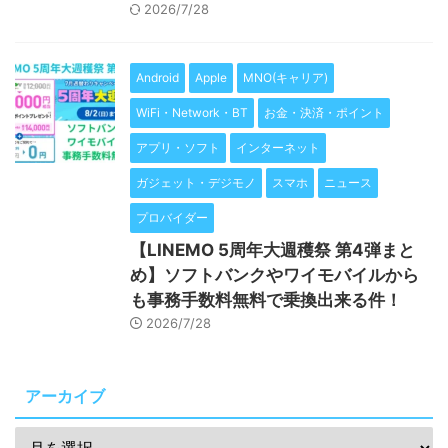
2026/7/28
Android
Apple
MNO(キャリア)
WiFi・Network・BT
お金・決済・ポイント
アプリ・ソフト
インターネット
ガジェット・デジモノ
スマホ
ニュース
プロバイダー
【LINEMO 5周年大週穫祭 第4弾まと
め】ソフトバンクやワイモバイルから
も事務手数料無料で乗換出来る件！
2026/7/28
アーカイブ