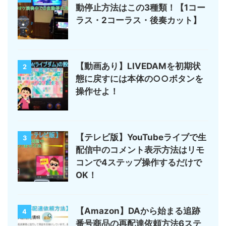
動停止方法はこの3種類！【1コー
ラス・2コーラス・後奏カット】
【動画あり】LIVEDAMを初期状
2
態に戻すには本体の○○ボタンを
操作せよ！
【テレビ版】YouTubeライブで生
3
配信中のコメント表示方法はリモ
コンで4ステップ操作するだけで
OK！
【Amazon】DAから始まる追跡
4
番号商品の再配達依頼方法6ステ