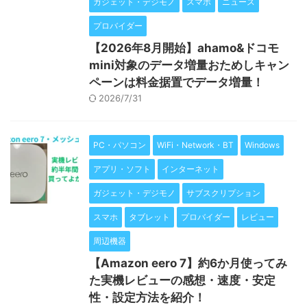
ガジェット・デジモノ
スマホ
ニュース
プロバイダー
【2026年8月開始】ahamo&ドコモ
mini対象のデータ増量おためしキャン
ペーンは料金据置でデータ増量！
2026/7/31
PC・パソコン
WiFi・Network・BT
Windows
アプリ・ソフト
インターネット
ガジェット・デジモノ
サブスクリプション
スマホ
タブレット
プロバイダー
レビュー
周辺機器
【Amazon eero 7】約6か月使ってみ
た実機レビューの感想・速度・安定
性・設定方法を紹介！