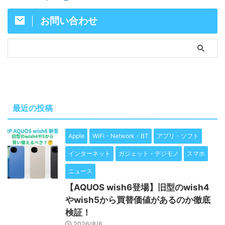
お問い合わせ
最近の投稿
Apple
WiFi・Network・BT
アプリ・ソフト
インターネット
ガジェット・デジモノ
スマホ
ニュース
【AQUOS wish6登場】旧型のwish4
やwish5から買替価値があるのか徹底
検証！
2026/8/6