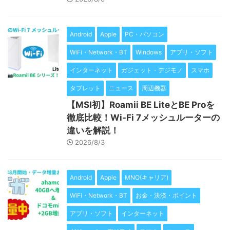
Android
Apple
PC・パソコン
WiFi・Network・BT
Windows
アプリ・ソフト
インターネット
ガジェット・デジモノ
スマホ
タブレット
ニュース
周辺機器
【MSI初】Roamii BE LiteとBE Proを
徹底比較！Wi-Fi 7メッシュルーターの
違いを解説！
2026/8/3
Android
Apple
MNO(キャリア)
WiFi・Network・BT
お金・決済・ポイント
アプリ・ソフト
インターネット