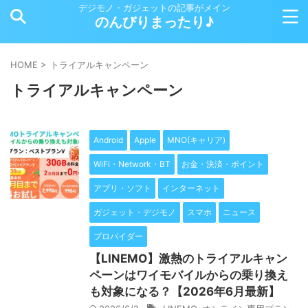
デジモノ・ガジェットの記事がメイン
のんびりまったり♪
HOME
>
トライアルキャンペーン
トライアルキャンペーン
Android
Apple
MNO(キャリア)
WiFi・Network・BT
お金・決済・ポイント
アプリ・ソフト
インターネット
ガジェット・デジモノ
スマホ
ニュース
プロバイダー
【LINEMO】激熱のトライアルキャン
ペーンはワイモバイルからの乗り換え
も対象になる？【2026年6月最新】