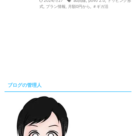
2024/1/27
au回線
,
povo 2.0
,
トッピング形
式
,
プラン情報
,
月額0円から
,
＃ギガ活
ブログの管理人