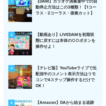
【DAM】カラオケ演奏途中での自
1
動停止方法はこの3種類！【1コー
ラス・2コーラス・後奏カット】
【動画あり】LIVEDAMを初期状
2
態に戻すには本体の○○ボタンを
操作せよ！
【テレビ版】YouTubeライブで生
3
配信中のコメント表示方法はリモ
コンで4ステップ操作するだけで
OK！
【Amazon】DAから始まる追跡
4