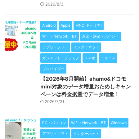
2026/8/3
Android
Apple
MNO(キャリア)
WiFi・Network・BT
お金・決済・ポイント
アプリ・ソフト
インターネット
ガジェット・デジモノ
スマホ
ニュース
プロバイダー
【2026年8月開始】ahamo&ドコモ
mini対象のデータ増量おためしキャン
ペーンは料金据置でデータ増量！
2026/7/31
PC・パソコン
WiFi・Network・BT
Windows
アプリ・ソフト
インターネット