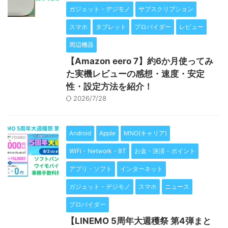
ガジェット・デジモノ
サブスクリプション
スマホ
タブレット
プロバイダー
レビュー
周辺機器
【Amazon eero 7】約6か月使ってみ
た実機レビューの感想・速度・安定
性・設定方法を紹介！
2026/7/28
Android
Apple
MNO(キャリア)
WiFi・Network・BT
お金・決済・ポイント
アプリ・ソフト
インターネット
ガジェット・デジモノ
スマホ
ニュース
プロバイダー
【LINEMO 5周年大週穫祭 第4弾まと