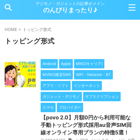
デジモノ・ガジェットの記事がメイン
のんびりまったり♪
HOME
>
トッピング形式
トッピング形式
Android
Apple
MNO(キャリア)
MVNO(格安SIM)
WiFi・Network・BT
アプリ・ソフト
インターネット
ガジェット・デジモノ
サブスクリプション
スマホ
プロバイダー
【povo 2.0】月額0円から利用可能な
手動トッピング形式採用au音声SIM回
線オンライン専用プランの特徴5選！