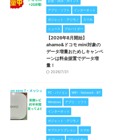
お金・決済・ポイント
アプリ・ソフト
インターネット
ガジェット・デジモノ
スマホ
ニュース
プロバイダー
【2026年8月開始】
ahamo&ドコモ mini対象の
データ増量おためしキャンペ
ーンは料金据置でデータ増
量！
2026/7/31
PC・パソコン
WiFi・Network・BT
Windows
アプリ・ソフト
インターネット
ガジェット・デジモノ
サブスクリプション
スマホ
タブレット
プロバイダー