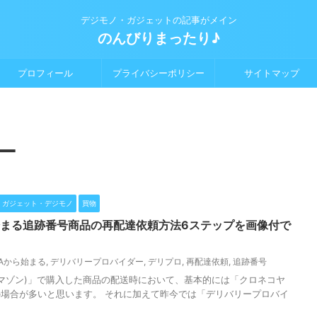
デジモノ・ガジェットの記事がメイン
のんびりまったり♪
プロフィール
プライバシーポリシー
サイトマップ
ー
ガジェット・デジモノ
買物
ら始まる追跡番号商品の再配達依頼方法6ステップを画像付で
Aから始まる
,
デリバリープロバイダー
,
デリプロ
,
再配達依頼
,
追跡番号
(アマゾン)」で購入した商品の配送時において、基本的には「クロネコヤ
場合が多いと思います。 それに加えて昨今では「デリバリープロバイ