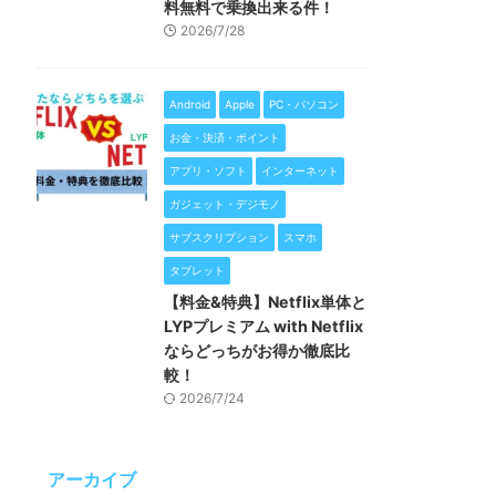
料無料で乗換出来る件！
2026/7/28
Android
Apple
PC・パソコン
お金・決済・ポイント
アプリ・ソフト
インターネット
ガジェット・デジモノ
サブスクリプション
スマホ
タブレット
【料金&特典】Netflix単体と
LYPプレミアム with Netflix
ならどっちがお得か徹底比
較！
2026/7/24
アーカイブ