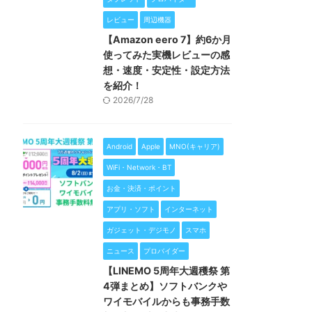
レビュー
周辺機器
【Amazon eero 7】約6か月
使ってみた実機レビューの感
想・速度・安定性・設定方法
を紹介！
2026/7/28
Android
Apple
MNO(キャリア)
WiFi・Network・BT
お金・決済・ポイント
アプリ・ソフト
インターネット
ガジェット・デジモノ
スマホ
ニュース
プロバイダー
【LINEMO 5周年大週穫祭 第
4弾まとめ】ソフトバンクや
ワイモバイルからも事務手数