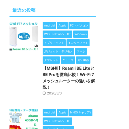
最近の投稿
Android
Apple
PC・パソコン
WiFi・Network・BT
Windows
アプリ・ソフト
インターネット
ガジェット・デジモノ
スマホ
タブレット
ニュース
周辺機器
【MSI初】Roamii BE Liteと
BE Proを徹底比較！Wi-Fi 7
メッシュルーターの違いを解
説！
2026/8/3
Android
Apple
MNO(キャリア)
WiFi・Network・BT