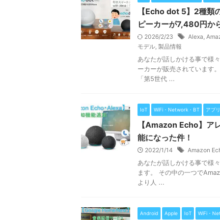
【Echo dot 5】
ピーカーが7,480円か
2026/2/23
Alexa
,
Ama
モデル
,
製品情報
あなたが話しかける事で様々な
ーカーが販売されています。 
「第5世代 ...
IoT
WiFi・Network・BT
アプ
【Amazon Ech
能になった件！
2022/1/14
Amazon Ec
あなたが話しかける事で様
ます。 その中の一つでAmaz
より人 ...
Android
Apple
IoT
WiFi・Ne