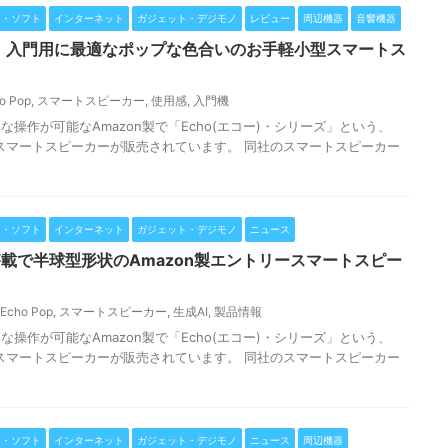
リ・ソフト
インターネット
ガジェット・デジモノ
レビュー
周辺機器
音響機器
 Pop】入門用に最適なポップな色合いのお手軽小型スマートス
o Pop
,
スマートスピーカー
,
使用感
,
入門機
操作が可能なAmazon製で「Echo(エコー)・シリーズ」という、
載のスマートスピーカーが販売されています。 同社のスマートスピーカー
リ・ソフト
インターネット
ガジェット・デジモノ
ニュース
AI搭載で半球型形状のAmazon製エントリースマートスピー
Echo Pop
,
スマートスピーカー
,
生成AI
,
製品情報
操作が可能なAmazon製で「Echo(エコー)・シリーズ」という、
載のスマートスピーカーが販売されています。 同社のスマートスピーカー
リ・ソフト
インターネット
ガジェット・デジモノ
ニュース
周辺機器