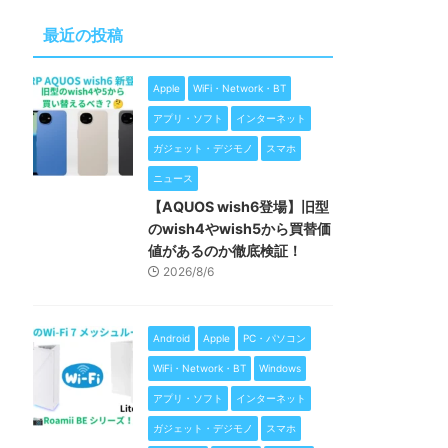
最近の投稿
Apple
WiFi・Network・BT
アプリ・ソフト
インターネット
ガジェット・デジモノ
スマホ
ニュース
【AQUOS wish6登場】旧型
のwish4やwish5から買替価
値があるのか徹底検証！
2026/8/6
Android
Apple
PC・パソコン
WiFi・Network・BT
Windows
アプリ・ソフト
インターネット
ガジェット・デジモノ
スマホ