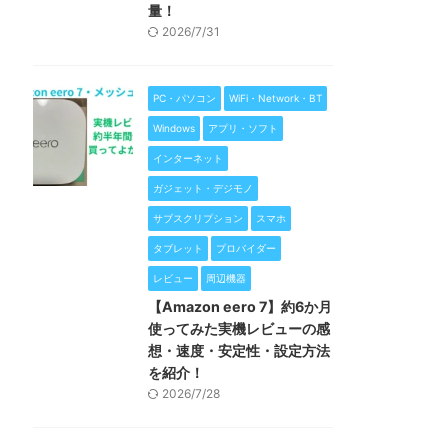
量！
2026/7/31
PC・パソコン
WiFi・Network・BT
Windows
アプリ・ソフト
インターネット
ガジェット・デジモノ
サブスクリプション
スマホ
タブレット
プロバイダー
レビュー
周辺機器
【Amazon eero 7】約6か月
使ってみた実機レビューの感
想・速度・安定性・設定方法
を紹介！
2026/7/28