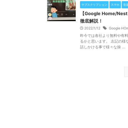
サブスクリプション
スマホ
音
【Google Home
徹底解説！
2022/1/12
Google HO
昨今では各社より無料や有
るかと思います。 左記の様
話しかける事で様々な操 ...