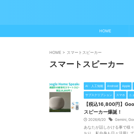
HOME
HOME
>
スマートスピーカー
スマートスピーカー
AI・人工知能
Android
Apple
サブスクリプション
スマホ
ニ
【税込16,800円】Goo
スピーカー爆誕！
2026/6/20
Gemini
,
Go
あなたが話しかける事で様
おり、私自身も日々活用してい