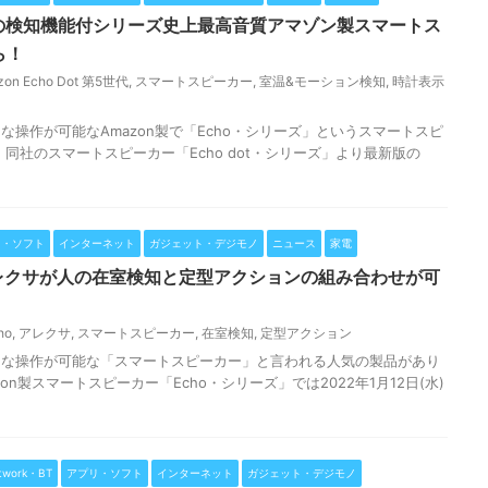
2種類の検知機能付シリーズ史上最高音質アマゾン製スマートス
ら！
zon Echo Dot 第5世代
,
スマートスピーカー
,
室温&モーション検知
,
時計表示
操作が可能なAmazon製で「Echo・シリーズ」というスマートスピ
同社のスマートスピーカー「Echo dot・シリーズ」より最新版の
リ・ソフト
インターネット
ガジェット・デジモノ
ニュース
家電
o】アレクサが人の在室検知と定型アクションの組み合わせが可
ho
,
アレクサ
,
スマートスピーカー
,
在室検知
,
定型アクション
々な操作が可能な「スマートスピーカー」と言われる人気の製品があり
on製スマートスピーカー「Echo・シリーズ」では2022年1月12日(水)
twork・BT
アプリ・ソフト
インターネット
ガジェット・デジモノ