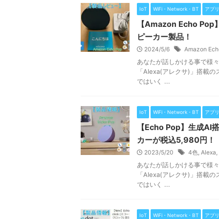
IoT
WiFi・Network・BT
アプ
【Amazon Echo
ピーカー製品！
2024/5/6
Amazon Ech
あなたが話しかける事で様々な
「Alexa(アレクサ)」搭
ではいく ...
IoT
WiFi・Network・BT
アプ
【Echo Pop】生成
カーが税込5,980円！
2023/5/20
4色
,
Alexa
,
あなたが話しかける事で様々な
「Alexa(アレクサ)」搭
ではいく ...
IoT
WiFi・Network・BT
アプ