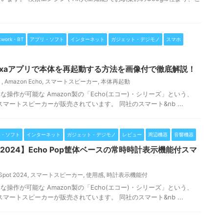
twork・BT
アプリ・ソフト
インターネット
ガジェット・デジモノ
スマホ
】Alexaアプリで本体を再起動する方法を画像付で徹底解説！
リ
,
Amazon Echo
,
スマートスピーカー
,
本体再起動
操作が可能な Amazon製の「Echo(エコー)・シリーズ」という、
のスマートスピーカーが販売されています。 同社のスマート&nb ...
リ・ソフト
インターネット
ガジェット・デジモノ
レビュー
周辺機器
音響機器
pot 2024】Echo Pop筐体ベースの常時時計表示機能付スマ
Spot 2024
,
スマートスピーカー
,
使用感
,
時計表示機能付
操作が可能な Amazon製の「Echo(エコー)・シリーズ」という、
のスマートスピーカーが販売されています。 同社のスマート&nb ...