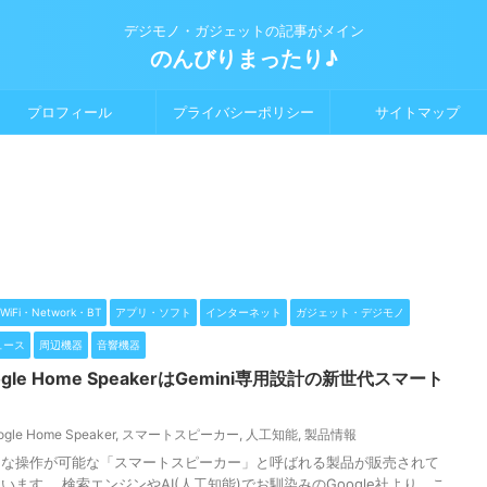
デジモノ・ガジェットの記事がメイン
のんびりまったり♪
プロフィール
プライバシーポリシー
サイトマップ
WiFi・Network・BT
アプリ・ソフト
インターネット
ガジェット・デジモノ
ュース
周辺機器
音響機器
gle Home SpeakerはGemini専用設計の新世代スマート
ogle Home Speaker
,
スマートスピーカー
,
人工知能
,
製品情報
々な操作が可能な「スマートスピーカー」と呼ばれる製品が販売されて
ます。 検索エンジンやAI(人工知能)でお馴染みのGoogle社より、こ