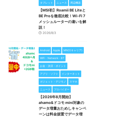
タブレット
ニュース
周辺機器
【MSI初】Roamii BE Liteと
BE Proを徹底比較！Wi-Fi 7
メッシュルーターの違いを解
説！
2026/8/3
Android
Apple
MNO(キャリア)
WiFi・Network・BT
お金・決済・ポイント
アプリ・ソフト
インターネット
ガジェット・デジモノ
スマホ
ニュース
プロバイダー
【2026年8月開始】
ahamo&ドコモ mini対象の
データ増量おためしキャンペ
ーンは料金据置でデータ増