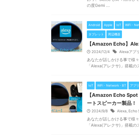
の度Gemi ...
Android
Apple
IoT
WiFi・Ne
タブレット
周辺機器
【Amazon Echo
2024/12/4
Alexaアプ
あなたが話しかける事で様々な
「Alexa(アレクサ)」搭載
IoT
WiFi・Network・BT
アプ
【Amazon Echo S
ートスピーカー製品！
2024/9/8
Alexa
,
Echo 
あなたが話しかける事で様々な
「Alexa(アレクサ)」搭載