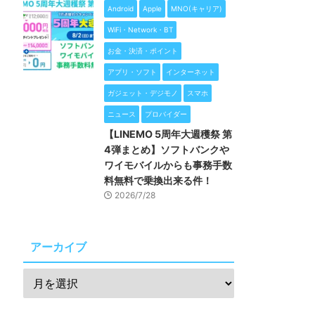
Android
Apple
MNO(キャリア)
WiFi・Network・BT
お金・決済・ポイント
アプリ・ソフト
インターネット
ガジェット・デジモノ
スマホ
ニュース
プロバイダー
【LINEMO 5周年大週穫祭 第
4弾まとめ】ソフトバンクや
ワイモバイルからも事務手数
料無料で乗換出来る件！
2026/7/28
アーカイブ