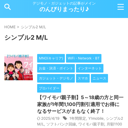
デジモノ・ガジェットの記事がメイン
のんびりまったり♪
HOME
>
シンプル2 M/L
シンプル2 M/L
MNO(キャリア)
WiFi・Network・BT
お金・決済・ポイント
インターネット
ガジェット・デジモノ
スマホ
ニュース
プロバイダー
【ワイモバ親子割】5～18歳の方と同一
家族が1年間1,100円割引適用でお得に
なるサービスがまもなく終了！
2025/4/19
1年間限定
,
Y!mobile
,
シンプル2
M/L
,
ソフトバンク回線
,
ワイモバ親子割
,
月額1100