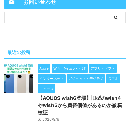
お問い合わせ
最近の投稿
Apple
WiFi・Network・BT
アプリ・ソフト
インターネット
ガジェット・デジモノ
スマホ
ニュース
【AQUOS wish6登場】旧型のwish4
やwish5から買替価値があるのか徹底
検証！
2026/8/6