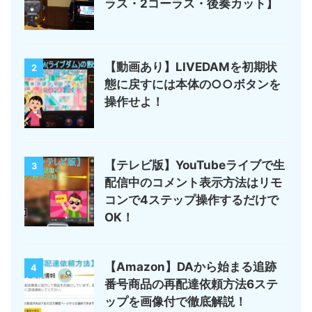
ラス・2コーラス・後奏カット】
【動画あり】LIVEDAMを初期状
2
態に戻すには本体の○○ボタンを
操作せよ！
【テレビ版】YouTubeライブで生
3
配信中のコメント表示方法はリモ
コンで4ステップ操作するだけで
OK！
【Amazon】DAから始まる追跡
4
番号商品の再配達依頼方法6ステ
ップを画像付で徹底解説！