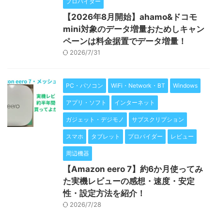
プロバイダー
【2026年8月開始】ahamo&ドコモ
mini対象のデータ増量おためしキャン
ペーンは料金据置でデータ増量！
2026/7/31
PC・パソコン
WiFi・Network・BT
Windows
アプリ・ソフト
インターネット
ガジェット・デジモノ
サブスクリプション
スマホ
タブレット
プロバイダー
レビュー
周辺機器
【Amazon eero 7】約6か月使ってみ
た実機レビューの感想・速度・安定
性・設定方法を紹介！
2026/7/28