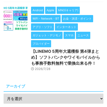
Android
Apple
MNO(キャリア)
WiFi・Network・BT
お金・決済・ポイント
アプリ・ソフト
インターネット
ガジェット・デジモノ
スマホ
ニュース
プロバイダー
【LINEMO 5周年大週穫祭 第4弾まと
め】ソフトバンクやワイモバイルから
も事務手数料無料で乗換出来る件！
2026/7/28
アーカイブ