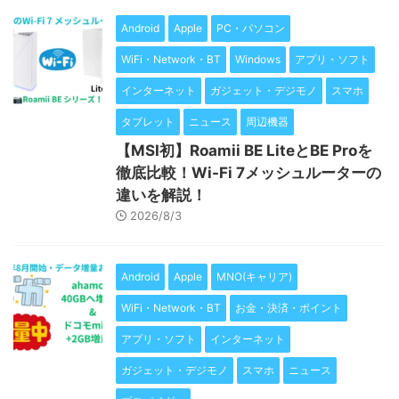
Android
Apple
PC・パソコン
WiFi・Network・BT
Windows
アプリ・ソフト
インターネット
ガジェット・デジモノ
スマホ
タブレット
ニュース
周辺機器
【MSI初】Roamii BE LiteとBE Proを
徹底比較！Wi-Fi 7メッシュルーターの
違いを解説！
2026/8/3
Android
Apple
MNO(キャリア)
WiFi・Network・BT
お金・決済・ポイント
アプリ・ソフト
インターネット
ガジェット・デジモノ
スマホ
ニュース