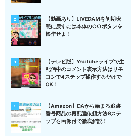
【動画あり】LIVEDAMを初期状
2
態に戻すには本体の○○ボタンを
操作せよ！
【テレビ版】YouTubeライブで生
3
配信中のコメント表示方法はリモ
コンで4ステップ操作するだけで
OK！
【Amazon】DAから始まる追跡
4
番号商品の再配達依頼方法6ステ
ップを画像付で徹底解説！