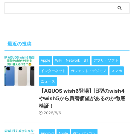
最近の投稿
Apple
WiFi・Network・BT
アプリ・ソフト
インターネット
ガジェット・デジモノ
スマホ
ニュース
【AQUOS wish6登場】旧型のwish4
やwish5から買替価値があるのか徹底
検証！
2026/8/6
Android
Apple
PC・パソコン