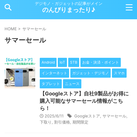
デジモノ・ガジェットの記事がメイン
のんびりまったり♪
HOME
>
サマーセール
サマーセール
Android
IoT
STB
お金・決済・ポイント
インターネット
ガジェット・デジモノ
スマホ
タブレット
ニュース
【Googleストア】自社9製品がお得に
購入可能なサマーセール情報がこち
ら！
2025/6/11
Googleストア
,
サマーセール
,
下取り
,
割引価格
,
期間限定