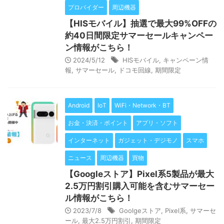
プロバイダー
周辺機器
【HISモバイル】抽選で最大99%OFFの
約40日間限定サマーセールキャンペー
ン情報がこちら！
2024/5/12
HISモバイル
,
キャンペーン情
報
,
サマーセール
,
ドコモ回線
,
期間限定
Android
IoT
WiFi・Network・BT
お金・決済・ポイント
アプリ・ソフト
インターネット
ガジェット・デジモノ
スマホ
ニュース
周辺機器
買物
【Googleストア】Pixel系5製品が最大
2.5万円割引購入可能を含むサマーセー
ル情報がこちら！
2023/7/8
Goolgeストア
,
Pixel系
,
サマーセ
ール
,
最大2.5万円割引
,
期間限定