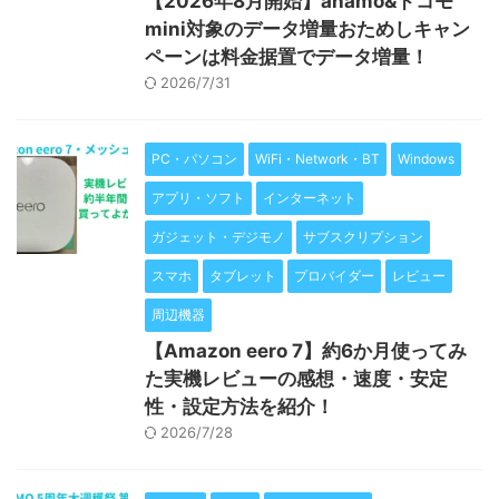
【2026年8月開始】ahamo&ドコモ
mini対象のデータ増量おためしキャン
ペーンは料金据置でデータ増量！
2026/7/31
PC・パソコン
WiFi・Network・BT
Windows
アプリ・ソフト
インターネット
ガジェット・デジモノ
サブスクリプション
スマホ
タブレット
プロバイダー
レビュー
周辺機器
【Amazon eero 7】約6か月使ってみ
た実機レビューの感想・速度・安定
性・設定方法を紹介！
2026/7/28