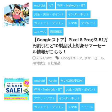
Android
IoT
WiFi・Network・BT
お金・決済・ポイント
インターネット
ガジェット・デジモノ
スマホ
タブレット
ニュース
周辺機器
【Googleストア】Pixel 8 Proが3.51万
円割引など10製品以上対象サマーセー
ル情報がこちら！
2024/6/21
Googleストア
,
サマーセール
,
期間限定
,
自社製品
Android
Apple
MVNO(格安SIM)
WiFi・Network・BT
お金・決済・ポイント
アプリ・ソフト
インターネット
ガジェット・デジモノ
スマホ
ニュース