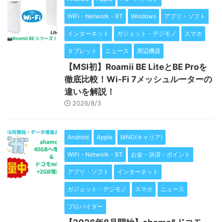
WiFi・Network・BT
Windows
アプリ・ソフト
インターネット
ガジェット・デジモノ
スマホ
タブレット
ニュース
周辺機器
【MSI初】Roamii BE LiteとBE Proを
徹底比較！Wi-Fi 7メッシュルーターの
違いを解説！
2026/8/3
Android
Apple
MNO(キャリア)
WiFi・Network・BT
お金・決済・ポイント
アプリ・ソフト
インターネット
ガジェット・デジモノ
スマホ
ニュース
プロバイダー