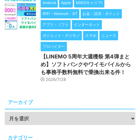
Android
Apple
MNO(キャリア)
WiFi・Network・BT
お金・決済・ポイント
アプリ・ソフト
インターネット
ガジェット・デジモノ
スマホ
ニュース
プロバイダー
【LINEMO 5周年大週穫祭 第4弾まと
め】ソフトバンクやワイモバイルから
も事務手数料無料で乗換出来る件！
2026/7/28
アーカイブ
カテゴリー