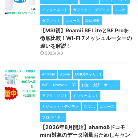
インターネット
ガジェット・デジモノ
スマホ
タブレット
ニュース
周辺機器
【MSI初】Roamii BE LiteとBE Proを
徹底比較！Wi-Fi 7メッシュルーターの
違いを解説！
2026/8/3
Android
Apple
MNO(キャリア)
WiFi・Network・BT
お金・決済・ポイント
アプリ・ソフト
インターネット
ガジェット・デジモノ
スマホ
ニュース
プロバイダー
【2026年8月開始】ahamo&ドコモ
mini対象のデータ増量おためしキャン