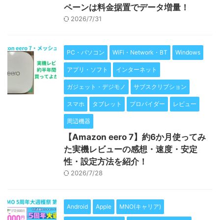
ペーンは料金据置でデータ増量！
2026/7/31
PC・パソコン
WiFi・Network・BT
Windows
アプリ・ソフト
インターネット
ガジェット・デジモノ
サブスクリプション
スマホ
タブレット
プロバイダー
レビュー
周辺機器
【Amazon eero 7】約6か月使ってみ
た実機レビューの感想・速度・安定
性・設定方法を紹介！
2026/7/28
Android
Apple
MNO(キャリア)