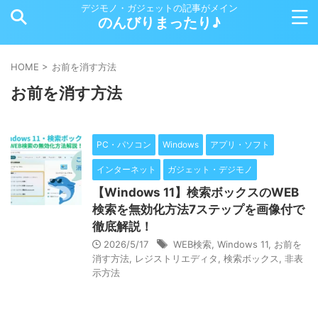
デジモノ・ガジェットの記事がメイン
のんびりまったり♪
HOME
>
お前を消す方法
お前を消す方法
PC・パソコン
Windows
アプリ・ソフト
インターネット
ガジェット・デジモノ
【Windows 11】検索ボックスのWEB
検索を無効化方法7ステップを画像付で
徹底解説！
2026/5/17
WEB検索
,
Windows 11
,
お前を
消す方法
,
レジストリエディタ
,
検索ボックス
,
非表
示方法