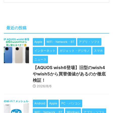
最近の投稿
Apple
WiFi・Network・BT
アプリ・ソフト
インターネット
ガジェット・デジモノ
スマホ
ニュース
【AQUOS wish6登場】旧型のwish4
やwish5から買替価値があるのか徹底
検証！
2026/8/6
Android
Apple
PC・パソコン
WiFi・Network・BT
Windows
アプリ・ソフト