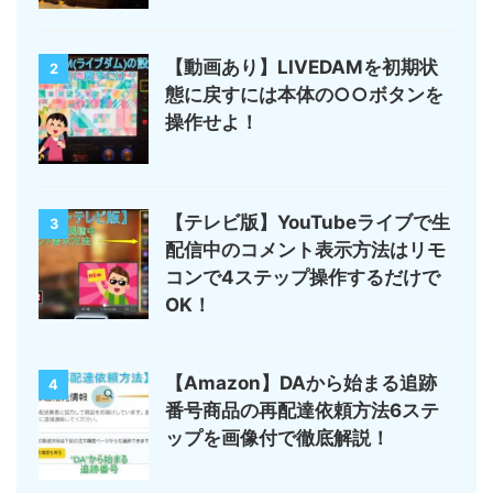
【動画あり】LIVEDAMを初期状
2
態に戻すには本体の○○ボタンを
操作せよ！
【テレビ版】YouTubeライブで生
3
配信中のコメント表示方法はリモ
コンで4ステップ操作するだけで
OK！
【Amazon】DAから始まる追跡
4
番号商品の再配達依頼方法6ステ
ップを画像付で徹底解説！