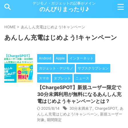
デジモノ・ガジェットの記事がメイン
のんびりまったり♪
HOME
>
あんしん充電はじめよう!キャンペーン
あんしん充電はじめよう!キャンペーン
Android
Apple
インターネット
ガジェット・デジモノ
サブスクリプション
スマホ
タブレット
ニュース
【ChargeSPOT】新規ユーザー限定で
30分未満利用が無料になるあんしん充
電はじめようキャンペーンとは？
2025/8/14
30分未満未了
,
ChargeSPOT
,
あ
んしん充電はじめよう!キャンペーン
,
新規ユーザー
対象
,
期間限定