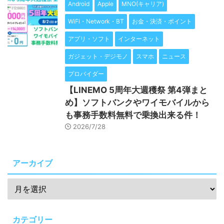
Android
Apple
MNO(キャリア)
WiFi・Network・BT
お金・決済・ポイント
アプリ・ソフト
インターネット
ガジェット・デジモノ
スマホ
ニュース
プロバイダー
【LINEMO 5周年大週穫祭 第4弾まと
め】ソフトバンクやワイモバイルから
も事務手数料無料で乗換出来る件！
2026/7/28
アーカイブ
カテゴリー