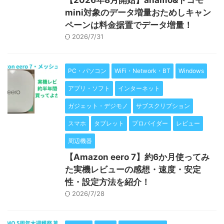
【2026年8月開始】ahamo&ドコモ
mini対象のデータ増量おためしキャン
ペーンは料金据置でデータ増量！
2026/7/31
PC・パソコン
WiFi・Network・BT
Windows
アプリ・ソフト
インターネット
ガジェット・デジモノ
サブスクリプション
スマホ
タブレット
プロバイダー
レビュー
周辺機器
【Amazon eero 7】約6か月使ってみ
た実機レビューの感想・速度・安定
性・設定方法を紹介！
2026/7/28