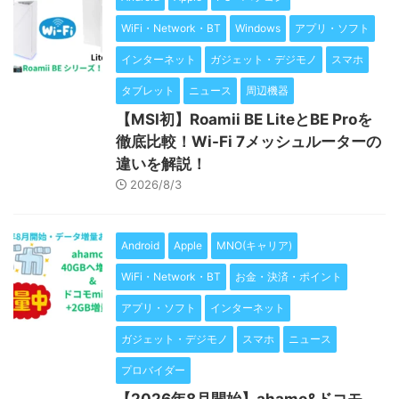
WiFi・Network・BT
Windows
アプリ・ソフト
インターネット
ガジェット・デジモノ
スマホ
タブレット
ニュース
周辺機器
【MSI初】Roamii BE LiteとBE Proを
徹底比較！Wi-Fi 7メッシュルーターの
違いを解説！
2026/8/3
Android
Apple
MNO(キャリア)
WiFi・Network・BT
お金・決済・ポイント
アプリ・ソフト
インターネット
ガジェット・デジモノ
スマホ
ニュース
プロバイダー