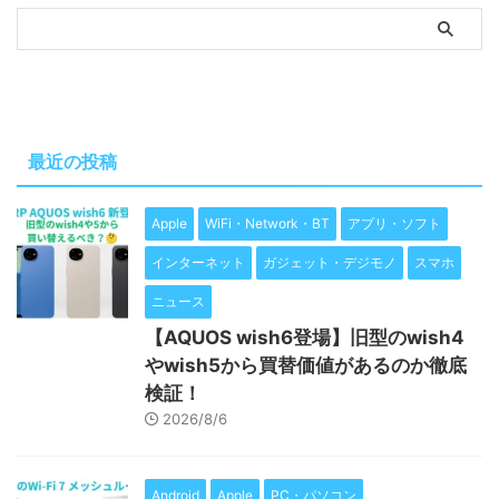
最近の投稿
Apple
WiFi・Network・BT
アプリ・ソフト
インターネット
ガジェット・デジモノ
スマホ
ニュース
【AQUOS wish6登場】旧型のwish4
やwish5から買替価値があるのか徹底
検証！
2026/8/6
Android
Apple
PC・パソコン