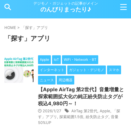
デジモノ・ガジェットの記事がメイン
のんびりまったり♪
HOME
>
「探す」アプリ
「探す」アプリ
Apple
IoT
WiFi・Network・BT
インターネット
ガジェット・デジモノ
スマホ
ニュース
周辺機器
【Apple AirTag 第2世代】音量増量と
探索範囲拡大化の純正紛失防止タグが
税込4,980円～！
2026/1/27
AirTag 第2世代
,
Apple
,
「探
す」アプリ
,
探索範囲1.5倍
,
紛失防止タグ
,
音量
50%UP