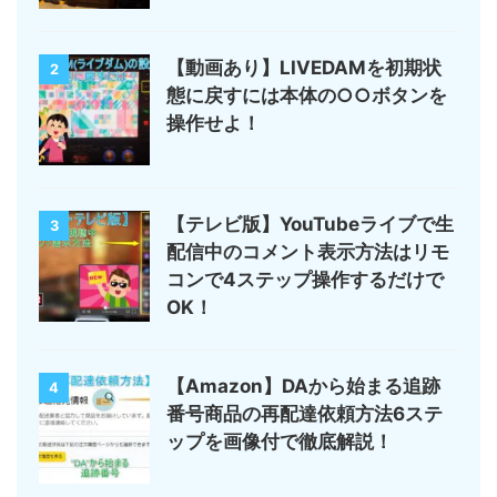
【動画あり】LIVEDAMを初期状
2
態に戻すには本体の○○ボタンを
操作せよ！
【テレビ版】YouTubeライブで生
3
配信中のコメント表示方法はリモ
コンで4ステップ操作するだけで
OK！
【Amazon】DAから始まる追跡
4
番号商品の再配達依頼方法6ステ
ップを画像付で徹底解説！