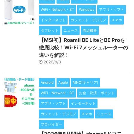
WiFi・Network・BT
Windows
アプリ・ソフト
インターネット
ガジェット・デジモノ
スマホ
タブレット
ニュース
周辺機器
【MSI初】Roamii BE LiteとBE Proを
徹底比較！Wi-Fi 7メッシュルーターの
違いを解説！
2026/8/3
Android
Apple
MNO(キャリア)
WiFi・Network・BT
お金・決済・ポイント
アプリ・ソフト
インターネット
ガジェット・デジモノ
スマホ
ニュース
プロバイダー