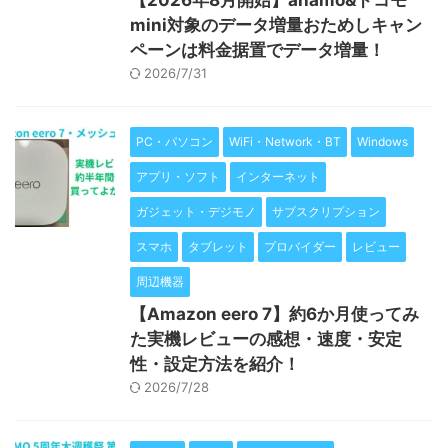
【2026年8月開始】ahamo&ドコモ
mini対象のデータ増量おためしキャン
ペーンは料金据置でデータ増量！
2026/7/31
PC・パソコン
WiFi・Network・BT
Windows
アプリ・ソフト
インターネット
ガジェット・デジモノ
サブスクリプション
スマホ
タブレット
プロバイダー
レビュー
周辺機器
【Amazon eero 7】約6か月使ってみ
た実機レビューの感想・速度・安定
性・設定方法を紹介！
2026/7/28