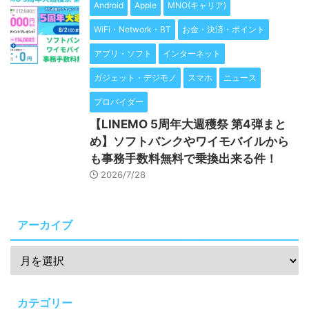
Android
Apple
MNO(キャリア)
WiFi・Network・BT
お金・決済・ポイント
アプリ・ソフト
インターネット
ガジェット・デジモノ
スマホ
ニュース
プロバイダー
【LINEMO 5周年大週穫祭 第4弾まと
め】ソフトバンクやワイモバイルから
も事務手数料無料で乗換出来る件！
2026/7/28
アーカイブ
カテゴリー