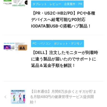
タブレット
レビュー
企業案件・PR
【PR・US2C-HB2/PD】PCや各種
デバイスへ給電可能なPD対応
IODATA製USB-C搭載ハブ製品！
PC・パソコン
ガジェット・デジモノ
【DELL】注文したモニターが到着時
に違う製品が届いたのでサポートに
返品＆返金手順を解説！
【日本通信】月間6万歩歩くとギガが貯ま
る月額480円の健康管理サービス提供開
始！