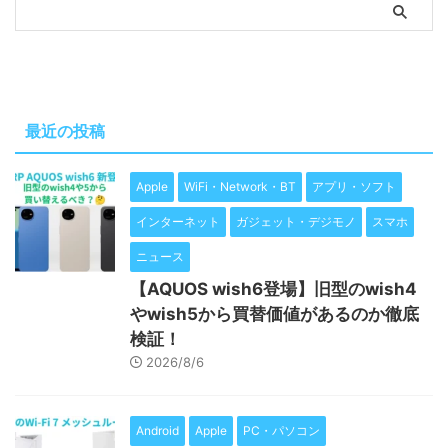
最近の投稿
Apple
WiFi・Network・BT
アプリ・ソフト
インターネット
ガジェット・デジモノ
スマホ
ニュース
【AQUOS wish6登場】旧型のwish4
やwish5から買替価値があるのか徹底
検証！
2026/8/6
Android
Apple
PC・パソコン