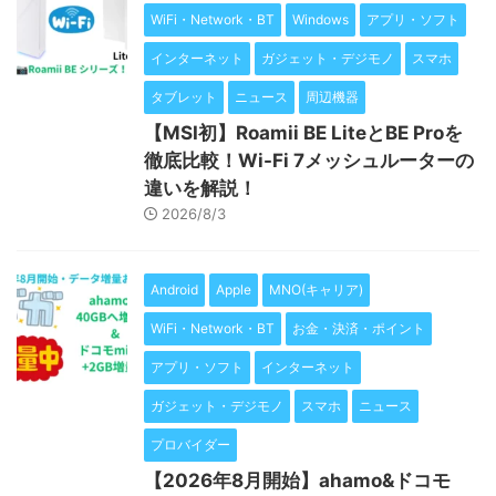
WiFi・Network・BT
Windows
アプリ・ソフト
インターネット
ガジェット・デジモノ
スマホ
タブレット
ニュース
周辺機器
【MSI初】Roamii BE LiteとBE Proを
徹底比較！Wi-Fi 7メッシュルーターの
違いを解説！
2026/8/3
Android
Apple
MNO(キャリア)
WiFi・Network・BT
お金・決済・ポイント
アプリ・ソフト
インターネット
ガジェット・デジモノ
スマホ
ニュース
プロバイダー
【2026年8月開始】ahamo&ドコモ