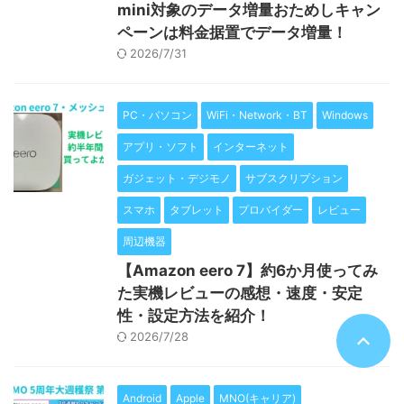
mini対象のデータ増量おためしキャン
ペーンは料金据置でデータ増量！
2026/7/31
PC・パソコン
WiFi・Network・BT
Windows
アプリ・ソフト
インターネット
ガジェット・デジモノ
サブスクリプション
スマホ
タブレット
プロバイダー
レビュー
周辺機器
【Amazon eero 7】約6か月使ってみ
た実機レビューの感想・速度・安定
性・設定方法を紹介！
2026/7/28
Android
Apple
MNO(キャリア)