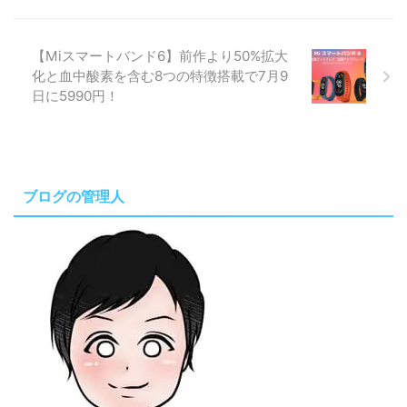
【Miスマートバンド6】前作より50%拡大
化と血中酸素を含む8つの特徴搭載で7月9
日に5990円！
ブログの管理人