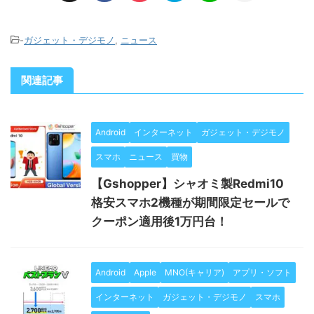
-
ガジェット・デジモノ
,
ニュース
関連記事
Android
インターネット
ガジェット・デジモノ
スマホ
ニュース
買物
【Gshopper】シャオミ製Redmi10
格安スマホ2機種が期間限定セールで
クーポン適用後1万円台！
Android
Apple
MNO(キャリア)
アプリ・ソフト
インターネット
ガジェット・デジモノ
スマホ