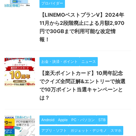
プロバイダー
【LINEMOベストプランV】2024年
11月から2段階廃止による月額2,970
円で30GBまで利用可能な改定情
報！
お金・決済・ポイント
ニュース
【楽天ポイントカード】10周年記念
でクイズ全問正解&エントリーで抽選
で10万ポイント当選キャンペーンと
は？
Android
Apple
PC・パソコン
STB
アプリ・ソフト
ガジェット・デジモノ
スマホ