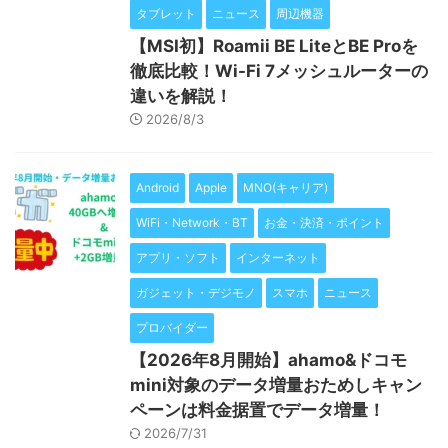
タブレット
ニュース
周辺機器
【MSI初】Roamii BE LiteとBE Proを
徹底比較！Wi-Fi 7メッシュルーターの
違いを解説！
2026/8/3
Android
Apple
MNO(キャリア)
WiFi・Network・BT
お金・決済・ポイント
アプリ・ソフト
インターネット
ガジェット・デジモノ
スマホ
ニュース
プロバイダー
【2026年8月開始】ahamo&ドコモ
mini対象のデータ増量おためしキャン
ペーンは料金据置でデータ増量！
2026/7/31