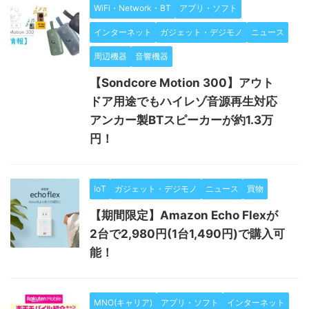
WiFi・Network・BT
アプリ・ソフト
インターネット
ガジェット・デジモノ
ニュース
周辺機器
音響機器
【Sondcore Motion 300】アウト
ドア用途でもハイレゾ音源再生対応
アンカー製BTスピーカーが約1.3万
円！
IoT
ガジェット・デジモノ
ニュース
買物
【期間限定】Amazon Echo Flexが
2台で2,980円(1台1,490円)で購入可
能！
MNO(キャリア)
アプリ・ソフト
インターネット