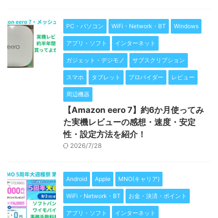
PC・パソコン
WiFi・Network・BT
Windows
アプリ・ソフト
インターネット
ガジェット・デジモノ
サブスクリプション
スマホ
タブレット
プロバイダー
レビュー
周辺機器
【Amazon eero 7】約6か月使ってみ
た実機レビューの感想・速度・安定
性・設定方法を紹介！
2026/7/28
Android
Apple
MNO(キャリア)
WiFi・Network・BT
お金・決済・ポイント
アプリ・ソフト
インターネット