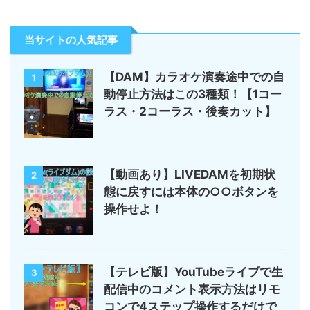
当サイトの人気記事
【DAM】カラオケ演奏途中での自
1
動停止方法はこの3種類！【1コー
ラス・2コーラス・後奏カット】
【動画あり】LIVEDAMを初期状
2
態に戻すには本体の○○ボタンを
操作せよ！
【テレビ版】YouTubeライブで生
3
配信中のコメント表示方法はリモ
コンで4ステップ操作するだけで