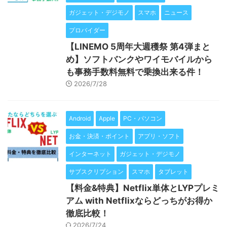
ガジェット・デジモノ
スマホ
ニュース
プロバイダー
【LINEMO 5周年大週穫祭 第4弾まと
め】ソフトバンクやワイモバイルから
も事務手数料無料で乗換出来る件！
2026/7/28
Android
Apple
PC・パソコン
お金・決済・ポイント
アプリ・ソフト
インターネット
ガジェット・デジモノ
サブスクリプション
スマホ
タブレット
【料金&特典】Netflix単体とLYPプレミ
アム with Netflixならどっちがお得か
徹底比較！
2026/7/24