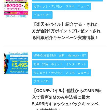
ガジェット・デジモノ
スマホ
ニュース
プロバイダー
【楽天モバイル】紹介する・された
方が合計1万ポイントプレゼントされ
る回線紹介キャンペーン実施情報！
MVNO(格安SIM)
WiFi・Network・BT
お金・決済・ポイント
インターネット
ガジェット・デジモノ
スマホ
ニュース
プロバイダー
【OCNモバイル】他社からのMNP転
入で音声SIMのみ申込者に最大
5,495円キャッシュバックキャンペ