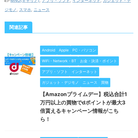
-
MNO(キャリア)
,
アプリ・ソフト
,
インターネット
,
ガジェット・デ
ジモノ
,
スマホ
,
ニュース
関連記事
Android
Apple
PC・パソコン
WiFi・Network・BT
お金・決済・ポイント
アプリ・ソフト
インターネット
ガジェット・デジモノ
ニュース
買物
【Amazonプライムデー】税込合計1
万円以上の買物でdポイントが最大3
倍貰えるキャンペーン情報がこち
ら！