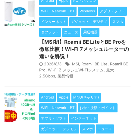
Android
Apple
PC・パソコン
WiFi・Network・BT
Windows
アプリ・ソフト
インターネット
ガジェット・デジモノ
スマホ
タブレット
ニュース
周辺機器
【MSI初】Roamii BE LiteとBE Proを
徹底比較！Wi-Fi 7メッシュルーターの
違いを解説！
2026/8/3
MSI
,
Roamii BE Lite
,
Roamii BE
Pro
,
Wi-Fi 7
,
メッシュWi-Fiシステム
,
最大
2.5Gbps
,
製品情報
Android
Apple
MNO(キャリア)
WiFi・Network・BT
お金・決済・ポイント
アプリ・ソフト
インターネット
ガジェット・デジモノ
スマホ
ニュース