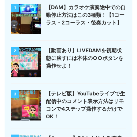
【DAM】カラオケ演奏途中での自
1
動停止方法はこの3種類！【1コー
ラス・2コーラス・後奏カット】
【動画あり】LIVEDAMを初期状
2
態に戻すには本体の○○ボタンを
操作せよ！
【テレビ版】YouTubeライブで生
3
配信中のコメント表示方法はリモ
コンで4ステップ操作するだけで
OK！