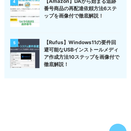
【Amazon】DAから始まる追跡
4
番号商品の再配達依頼方法6ステ
ップを画像付で徹底解説！
【Rufus】Windows11の要件回
5
避可能なUSBインストールメディ
ア作成方法10ステップを画像付で
徹底解説！
サイトマップ
デジモノ・ガジェットの記事がメイン
のんびりまったり♪