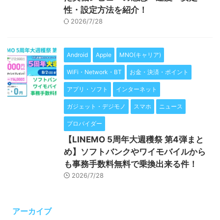
性・設定方法を紹介！
2026/7/28
Android
Apple
MNO(キャリア)
WiFi・Network・BT
お金・決済・ポイント
アプリ・ソフト
インターネット
ガジェット・デジモノ
スマホ
ニュース
プロバイダー
【LINEMO 5周年大週穫祭 第4弾まと
め】ソフトバンクやワイモバイルから
も事務手数料無料で乗換出来る件！
2026/7/28
アーカイブ