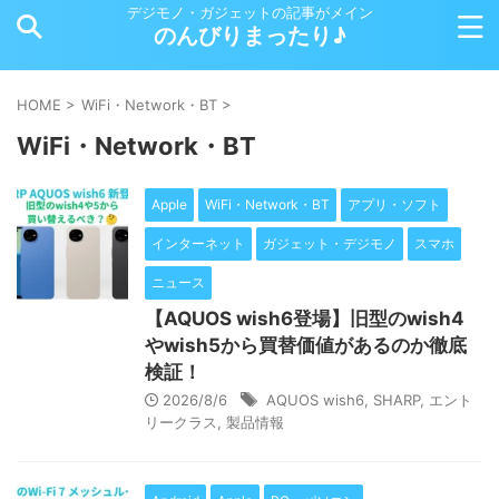
デジモノ・ガジェットの記事がメイン
のんびりまったり♪
HOME
>
WiFi・Network・BT
>
WiFi・Network・BT
Apple
WiFi・Network・BT
アプリ・ソフト
インターネット
ガジェット・デジモノ
スマホ
ニュース
【AQUOS wish6登場】旧型のwish4
やwish5から買替価値があるのか徹底
検証！
2026/8/6
AQUOS wish6
,
SHARP
,
エント
リークラス
,
製品情報