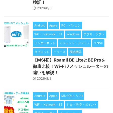
検証！
2026/8/6
Android
Apple
PC・パソコン
WiFi・Network・BT
Windows
アプリ・ソフト
インターネット
ガジェット・デジモノ
スマホ
タブレット
ニュース
周辺機器
【MSI初】Roamii BE LiteとBE Proを
徹底比較！Wi-Fi 7メッシュルーターの
違いを解説！
2026/8/3
Android
Apple
MNO(キャリア)
WiFi・Network・BT
お金・決済・ポイント