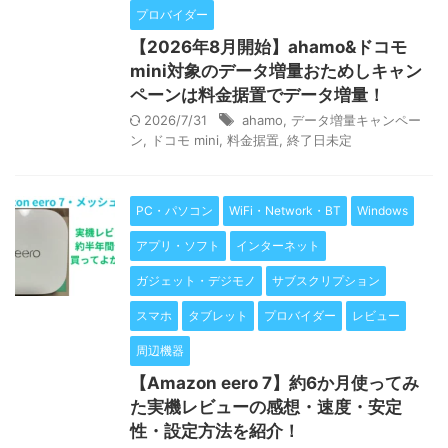
プロバイダー
【2026年8月開始】ahamo&ドコモ
mini対象のデータ増量おためしキャン
ペーンは料金据置でデータ増量！
2026/7/31
ahamo
,
データ増量キャンペー
ン
,
ドコモ mini
,
料金据置
,
終了日未定
PC・パソコン
WiFi・Network・BT
Windows
アプリ・ソフト
インターネット
ガジェット・デジモノ
サブスクリプション
スマホ
タブレット
プロバイダー
レビュー
周辺機器
【Amazon eero 7】約6か月使ってみ
た実機レビューの感想・速度・安定
性・設定方法を紹介！