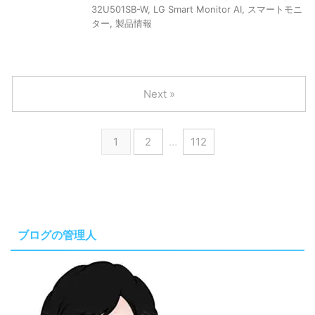
32U501SB-W
,
LG Smart Monitor AI
,
スマートモニ
ター
,
製品情報
Next »
1
2
…
112
ブログの管理人