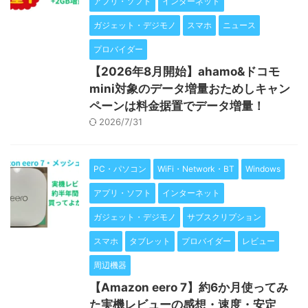
アプリ・ソフト
インターネット
ガジェット・デジモノ
スマホ
ニュース
プロバイダー
【2026年8月開始】ahamo&ドコモ
mini対象のデータ増量おためしキャン
ペーンは料金据置でデータ増量！
2026/7/31
PC・パソコン
WiFi・Network・BT
Windows
アプリ・ソフト
インターネット
ガジェット・デジモノ
サブスクリプション
スマホ
タブレット
プロバイダー
レビュー
周辺機器
【Amazon eero 7】約6か月使ってみ
た実機レビューの感想・速度・安定