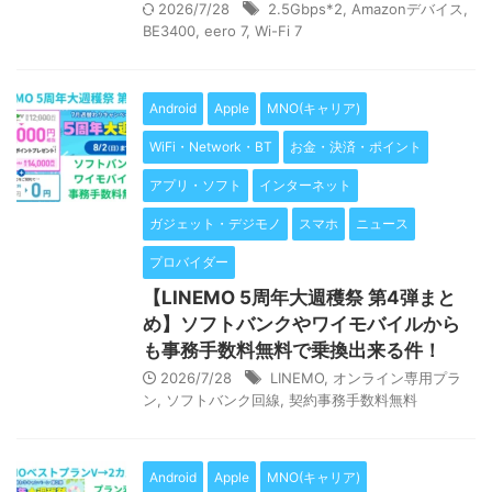
2026/7/28
2.5Gbps*2
,
Amazonデバイス
,
BE3400
,
eero 7
,
Wi-Fi 7
Android
Apple
MNO(キャリア)
WiFi・Network・BT
お金・決済・ポイント
アプリ・ソフト
インターネット
ガジェット・デジモノ
スマホ
ニュース
プロバイダー
【LINEMO 5周年大週穫祭 第4弾まと
め】ソフトバンクやワイモバイルから
も事務手数料無料で乗換出来る件！
2026/7/28
LINEMO
,
オンライン専用プラ
ン
,
ソフトバンク回線
,
契約事務手数料無料
Android
Apple
MNO(キャリア)