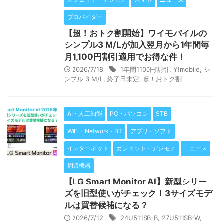
プロバイダー
【超！おトク割開始】ワイモバイルの
シンプル3 M/Lが加入翌月から1年間毎
月1,100円割引適用でお得な件！
2026/7/18
1年間1100円割引
,
Y!mobile
,
シ
ンプル 3 M/L
,
終了日未定
,
超！おトク割
AI・人工知能
PC・パソコン
STB
WiFi・Network・BT
アプリ・ソフト
インターネット
ガジェット・デジモノ
ニュース
周辺機器
【LG Smart Monitor AI】新型シリー
ズを旧型使いがチェック！3サイズモデ
ルは買替候補になる？
2026/7/12
24U511SB-B
,
27U511SB-W
,