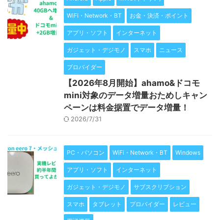
WiFi・Network・BT
お金・決済・ポイント
アプリ・ソフト
インターネット
ガジェット・デジモノ
スマホ
ニュース
プロバイダー
【2026年8月開始】ahamo&ドコモ
mini対象のデータ増量おためしキャン
ペーンは料金据置でデータ増量！
2026/7/31
PC・パソコン
WiFi・Network・BT
Windows
アプリ・ソフト
インターネット
ガジェット・デジモノ
サブスクリプション
スマホ
タブレット
プロバイダー
レビュー