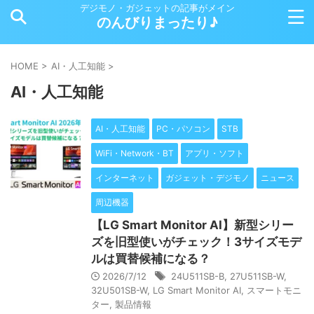
デジモノ・ガジェットの記事がメイン
のんびりまったり♪
HOME
>
AI・人工知能
>
AI・人工知能
AI・人工知能
PC・パソコン
STB
WiFi・Network・BT
アプリ・ソフト
インターネット
ガジェット・デジモノ
ニュース
周辺機器
【LG Smart Monitor AI】新型シリー
ズを旧型使いがチェック！3サイズモデ
ルは買替候補になる？
2026/7/12
24U511SB-B
,
27U511SB-W
,
32U501SB-W
,
LG Smart Monitor AI
,
スマートモニ
ター
,
製品情報