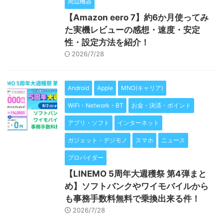
周辺機器
【Amazon eero 7】約6か月使ってみ
た実機レビューの感想・速度・安定
性・設定方法を紹介！
2026/7/28
Android
Apple
MNO(キャリア)
WiFi・Network・BT
お金・決済・ポイント
アプリ・ソフト
インターネット
ガジェット・デジモノ
スマホ
ニュース
プロバイダー
【LINEMO 5周年大週穫祭 第4弾まと
め】ソフトバンクやワイモバイルから
も事務手数料無料で乗換出来る件！
2026/7/28