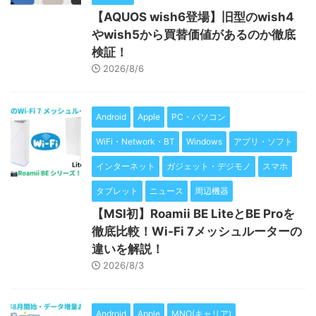
【AQUOS wish6登場】旧型のwish4
やwish5から買替価値があるのか徹底
検証！
2026/8/6
Android
Apple
PC・パソコン
WiFi・Network・BT
Windows
アプリ・ソフト
インターネット
ガジェット・デジモノ
スマホ
タブレット
ニュース
周辺機器
【MSI初】Roamii BE LiteとBE Proを
徹底比較！Wi-Fi 7メッシュルーターの
違いを解説！
2026/8/3
Android
Apple
MNO(キャリア)