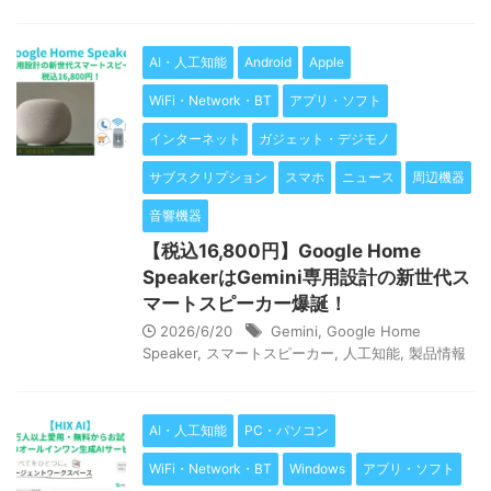
AI・人工知能
Android
Apple
WiFi・Network・BT
アプリ・ソフト
インターネット
ガジェット・デジモノ
サブスクリプション
スマホ
ニュース
周辺機器
音響機器
【税込16,800円】Google Home
SpeakerはGemini専用設計の新世代ス
マートスピーカー爆誕！
2026/6/20
Gemini
,
Google Home
Speaker
,
スマートスピーカー
,
人工知能
,
製品情報
AI・人工知能
PC・パソコン
WiFi・Network・BT
Windows
アプリ・ソフト