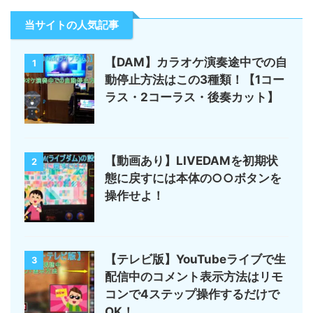
当サイトの人気記事
【DAM】カラオケ演奏途中での自
1
動停止方法はこの3種類！【1コー
ラス・2コーラス・後奏カット】
【動画あり】LIVEDAMを初期状
2
態に戻すには本体の○○ボタンを
操作せよ！
【テレビ版】YouTubeライブで生
3
配信中のコメント表示方法はリモ
コンで4ステップ操作するだけで
OK！