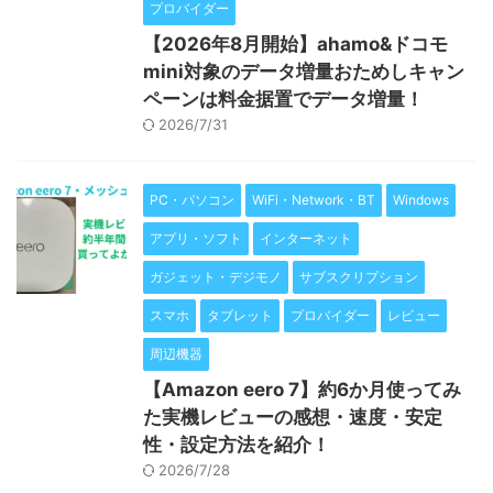
プロバイダー
【2026年8月開始】ahamo&ドコモ
mini対象のデータ増量おためしキャン
ペーンは料金据置でデータ増量！
2026/7/31
PC・パソコン
WiFi・Network・BT
Windows
アプリ・ソフト
インターネット
ガジェット・デジモノ
サブスクリプション
スマホ
タブレット
プロバイダー
レビュー
周辺機器
【Amazon eero 7】約6か月使ってみ
た実機レビューの感想・速度・安定
性・設定方法を紹介！
2026/7/28