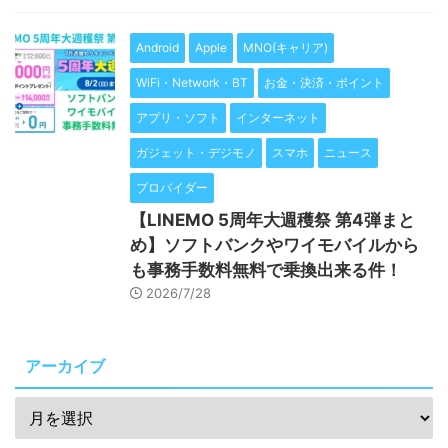
Android
Apple
MNO(キャリア)
WiFi・Network・BT
お金・決済・ポイント
アプリ・ソフト
インターネット
ガジェット・デジモノ
スマホ
ニュース
プロバイダー
【LINEMO 5周年大週穫祭 第4弾まと
め】ソフトバンクやワイモバイルから
も事務手数料無料で乗換出来る件！
2026/7/28
アーカイブ