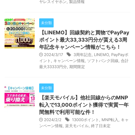
ヤレスイヤホン
,
製品情報
未分類
【LINEMO】回線契約と買物でPayPay
ポイント最大33,333円分が貰える3周
年記念キャンペーン情報がこちら！
2024/3/17
3周年記念
,
LINEMO
,
PayPayポ
イント
,
キャンペーン情報
,
ソフトバンク回線
,
合計
最大33333円分
,
期間限定
未分類
【楽天モバイル】他社回線からのMNP
転入で13,000ポイント獲得で実質一年
間無料で利用可能な件！
2024/2/2
13000ポイント
,
MNP転入
,
キャ
ンペーン情報
,
楽天モバイル
,
終了日未定