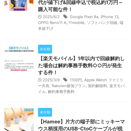
代が値下げ&回線申込で税込約1万円～
購入可能な件！
2025/6/2
Google Pixel 8a
,
iPhone 13
,
OPPO Reno11 A
,
Y!mobile
,
ソフトバンク回線
,
端
末値下げ
未分類
【楽天モバイル】1年以内で回線解約し
た場合は解約事務手数料○○円が発生
する件！
2025/3/9
1100円
,
Apple Watch ファミリ
ー共有
,
Rakuten最強プラン
,
契約解除料
,
楽天モバ
イル
,
解約事務手数料
未分類
【Hamee】片方の端子部にミッキーマ
ウス柄採用のUSB-CtoCケーブルが税