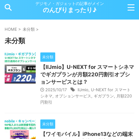
デジモノ・ガジェットの記事がメイン
のんびりまったり♪
HOME
>
未分類
>
未分類
未分類
【IIJmio】U-NEXT for スマートシネマ
でギガプランが月額220円割引オプシ
ョンサービスとは？
2025/10/17
IIJmio
,
U-NEXT for スマート
シネマ
,
オプションサービス
,
ギガプラン
,
月額220
円割引
未分類
【ワイモバイル】iPhone13などの端末