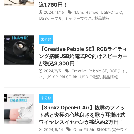
込1,760円！
2024/11/15
1.5m
,
Hamee
,
USB-C to C
,
USBケーブル
,
ミッキーマウス
,
製品情報
未分類
【Creative Pebble SE】RGBライティ
ング搭載USB給電式PC向けスピーカー
が税込3,300円！
2024/8/5
Creative Pebble SE
,
RGBライテ
ィング
,
SP-PBLSE-BK
,
USB-C電源
,
製品情報
未分類
【Shokz OpenFit Air】抜群のフィッ
ト感と究極の心地良さを歌う耳掛け式
ワイヤレスイヤホンが税込約2万円！
2024/5/14
OpenFit Air
,
SHOKZ
,
完全ワイ