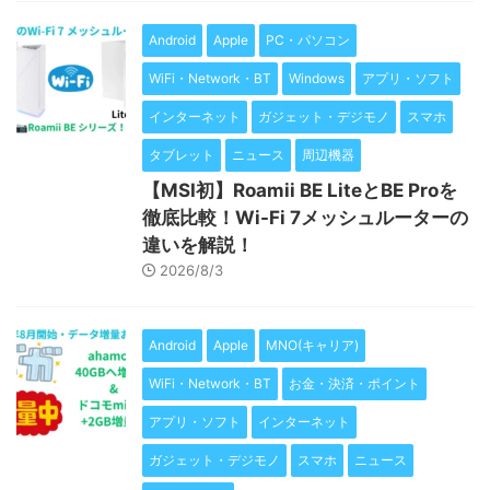
Android
Apple
PC・パソコン
WiFi・Network・BT
Windows
アプリ・ソフト
インターネット
ガジェット・デジモノ
スマホ
タブレット
ニュース
周辺機器
【MSI初】Roamii BE LiteとBE Proを
徹底比較！Wi-Fi 7メッシュルーターの
違いを解説！
2026/8/3
Android
Apple
MNO(キャリア)
WiFi・Network・BT
お金・決済・ポイント
アプリ・ソフト
インターネット
ガジェット・デジモノ
スマホ
ニュース