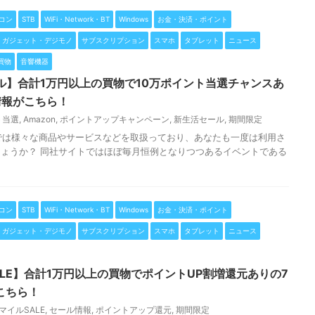
コン
STB
WiFi・Network・BT
Windows
お金・決済・ポイント
ガジェット・デジモノ
サブスクリプション
スマホ
タブレット
ニュース
買物
音響機器
ール】合計1万円以上の買物で10万ポイント当選チャンスあ
情報がこちら！
ト当選
,
Amazon
,
ポイントアップキャンペーン
,
新生活セール
,
期間限定
n」では様々な商品やサービスなどを取扱っており、あなたも一度は利用さ
ょうか？ 同社サイトではほぼ毎月恒例となりつつあるイベントである
コン
STB
WiFi・Network・BT
Windows
お金・決済・ポイント
ガジェット・デジモノ
サブスクリプション
スマホ
タブレット
ニュース
SALE】合計1万円以上の買物でポイントUP割増還元ありの7
こちら！
マイルSALE
,
セール情報
,
ポイントアップ還元
,
期間限定