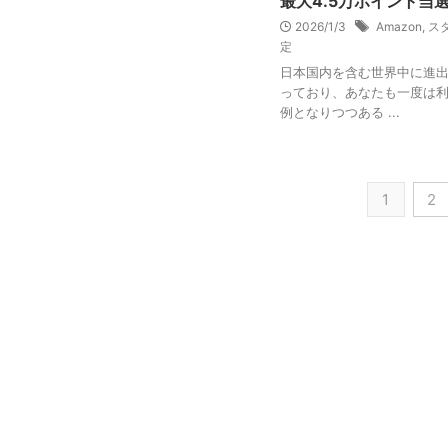
最大4.5万ポイント当
2026/1/3
Amazon
,
ス
定
日本国内を含む世界中に進出
っており、あなたも一度は利
例となりつつある ...
1
2