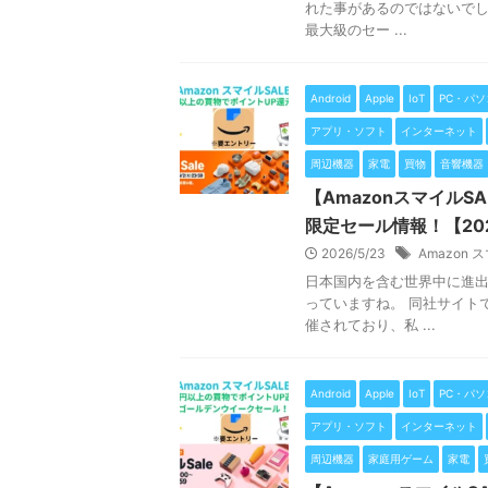
れた事があるのではないでし
最大級のセー ...
Android
Apple
IoT
PC・パソ
アプリ・ソフト
インターネット
周辺機器
家電
買物
音響機器
【Amazonスマイル
限定セール情報！【202
2026/5/23
Amazon 
日本国内を含む世界中に進出
っていますね。 同社サイト
催されており、私 ...
Android
Apple
IoT
PC・パソ
アプリ・ソフト
インターネット
周辺機器
家庭用ゲーム
家電