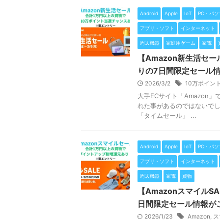
Android
Apple
IoT
PC・パソ
アプリ・ソフト
インターネット
周辺機器
家庭用ゲーム
家電
【Amazon新生活セ
りの7日間限定セール
2026/3/2
10万ポイン
大手ECサイト「Amazo
れた事があるのではないでし
「タイムセール」 ...
Android
Apple
IoT
PC・パソ
アプリ・ソフト
インターネット
周辺機器
家電
買物
【Amazonスマイル
日間限定セール情報が
2026/1/23
Amazon
,
ス