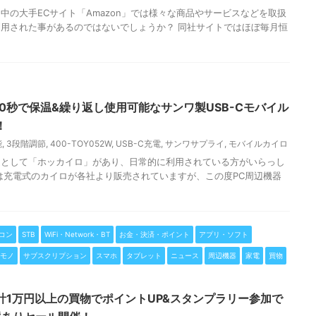
中の大手ECサイト「Amazon」では様々な商品やサービスなどを取扱
用された事があるのではないでしょうか？ 同社サイトではほぼ毎月恒
】30秒で保温&繰り返し使用可能なサンワ製USB-Cモバイル
！
能
,
3段階調節
,
400-TOY052W
,
USB-C充電
,
サンワサプライ
,
モバイルカイロ
ムとして「ホッカイロ」があり、日常的に利用されている方がいらっし
は充電式のカイロが各社より販売されていますが、この度PC周辺機器
コン
STB
WiFi・Network・BT
お金・決済・ポイント
アプリ・ソフト
モノ
サブスクリプション
スマホ
タブレット
ニュース
周辺機器
家電
買物
合計1万円以上の買物でポイントUP&スタンプラリー参加で