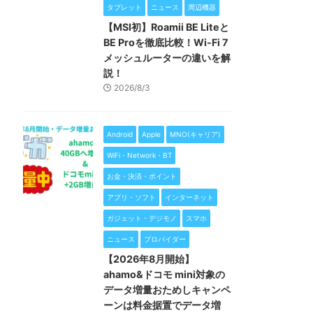
タブレット
ニュース
周辺機器
【MSI初】Roamii BE Liteと
BE Proを徹底比較！Wi-Fi 7
メッシュルーターの違いを解
説！
2026/8/3
Android
Apple
MNO(キャリア)
WiFi・Network・BT
お金・決済・ポイント
アプリ・ソフト
インターネット
ガジェット・デジモノ
スマホ
ニュース
プロバイダー
【2026年8月開始】
ahamo&ドコモ mini対象の
データ増量おためしキャンペ
ーンは料金据置でデータ増