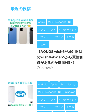
最近の投稿
Apple
WiFi・Network・BT
アプリ・ソフト
インターネット
ガジェット・デジモノ
スマホ
ニュース
【AQUOS wish6登場】旧型
のwish4やwish5から買替価
値があるのか徹底検証！
2026/8/6
Android
Apple
PC・パソコン
WiFi・Network・BT
Windows
アプリ・ソフト
インターネット
ガジェット・デジモノ
スマホ