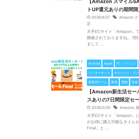
【Amazon スマイル
トUP還元ありの期間
2026/4/27
Amazon
定
大手ECサイト「Amazo
開催されておりますね。 同社
まして ...
Android
Apple
PC・パソコン
インターネット
ガジェット・デジ
家庭用ゲーム
家電
買物
音楽
【Amazon新生活セー
スありの7日間限定セ
2026/3/30
Amazon
,
新
大手ECサイト「Amazo
がお得に購入可能なタイムセ
Final」と ...