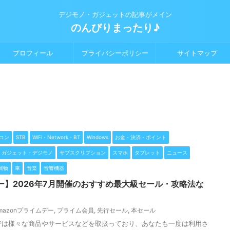
デジモノ・ガジェットの記事がメイン
のんびりまったり♪
プロフィール
プライバシーポリシー
サイトマップ
コン
STB
WiFi・Network・BT
Windows
お金・決済・ポイント
ガジェット・デジモノ
サブスクリプション
スマホ
タブレット
ニュース
買物
車
音楽
音響機器
デー】2026年7月開催のおすすめ最大級セール・攻略法な
mazonプライムデー
,
プライム会員
,
先行セール
,
本セール
n」では様々な商品やサービスなどを取扱っており、あなたも一度は利用さ