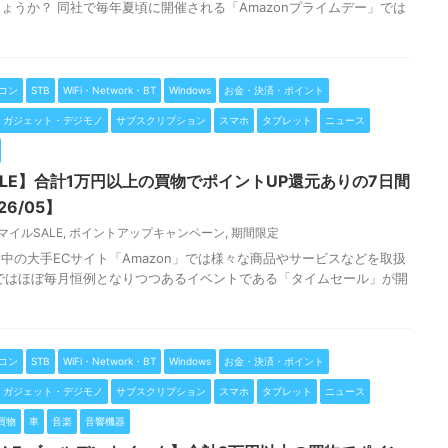
ょうか？ 同社で毎年夏頃に開催される「Amazonプライムデー」では
コン
STB
WiFi・Network・BT
Windows
お金・決済・ポイント
ガジェット・デジモノ
サブスクリプション
スマホ
タブレット
ニュース
SALE】合計1万円以上の買物でポイントUP還元ありの7日間
6/05】
スマイルSALE
,
ポイントアップキャンペーン
,
期間限定
中の大手ECサイト「Amazon」では様々な商品やサービスなどを取扱
ではほぼ毎月恒例となりつつあるイベントである「タイムセール」が開
コン
STB
WiFi・Network・BT
Windows
お金・決済・ポイント
ガジェット・デジモノ
サブスクリプション
スマホ
タブレット
ニュース
買物
車
音楽
音響機器