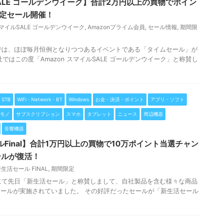
SALE ゴールデンウイーク】合計2万円以上の買物でポイン
限定セール開催！
 スマイルSALE ゴールデンウイーク
,
Amazonプライム会員
,
セール情報
,
期間限
n」では、ほぼ毎月恒例となりつつあるイベントである「タイムセール」が
ではこの度「Amazon スマイルSALE ゴールデンウイーク」と称賛し
STB
WiFi・Network・BT
Windows
お金・決済・ポイント
アプリ・ソフト
モノ
サブスクリプション
スマホ
タブレット
ニュース
周辺機器
音響機器
ルFinal】合計1万円以上の買物で10万ポイント当選チャン
ールが復活！
生活セール FINAL
,
期間限定
n」にて先日「新生活セール」と称賛しまして、自社製品を含む様々な商品
ールが実施されていました。 その好評だったセールが「新生活セール