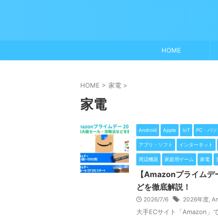
HOME
HOME
>
家電
>
家電
Android
Apple
IoT
PC・パソ
アプリ・ソフト
インターネット
周辺機器
家庭用ゲーム
家電
【Amazonプライム
どを徹底解説！
2026/7/6
2026年度
,
A
大手ECサイト「Amazo