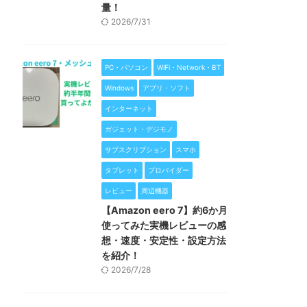
量！
2026/7/31
PC・パソコン
WiFi・Network・BT
Windows
アプリ・ソフト
インターネット
ガジェット・デジモノ
サブスクリプション
スマホ
タブレット
プロバイダー
レビュー
周辺機器
【Amazon eero 7】約6か月
使ってみた実機レビューの感
想・速度・安定性・設定方法
を紹介！
2026/7/28