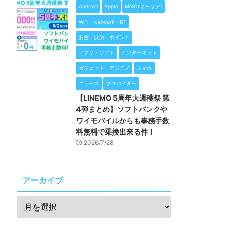
Android
Apple
MNO(キャリア)
WiFi・Network・BT
お金・決済・ポイント
アプリ・ソフト
インターネット
ガジェット・デジモノ
スマホ
ニュース
プロバイダー
【LINEMO 5周年大週穫祭 第
4弾まとめ】ソフトバンクや
ワイモバイルからも事務手数
料無料で乗換出来る件！
2026/7/28
アーカイブ