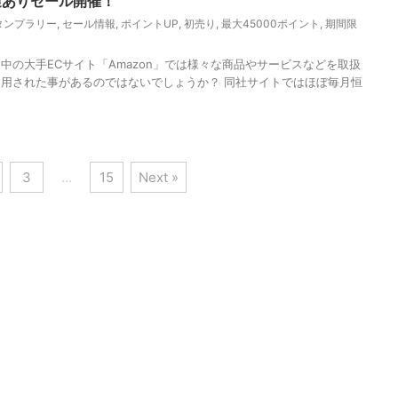
選ありセール開催！
タンプラリー
,
セール情報
,
ポイントUP
,
初売り
,
最大45000ポイント
,
期間限
中の大手ECサイト「Amazon」では様々な商品やサービスなどを取扱
用された事があるのではないでしょうか？ 同社サイトではほぼ毎月恒
3
…
15
Next »