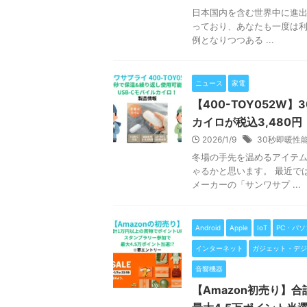
日本国内を含む世界中に進出
っており、あなたも一度は利
例となりつつある ...
ニュース
家電
【400-TOY052W
カイロが税込3,480円
2026/1/9
30秒即暖性
冬場の手先を温めるアイテ
ゃるかと思います。 最近で
メーカーの「サンワサプ ...
Android
Apple
IoT
PC・パソ
インターネット
ガジェット・デジ
音響機器
【Amazon初売り】