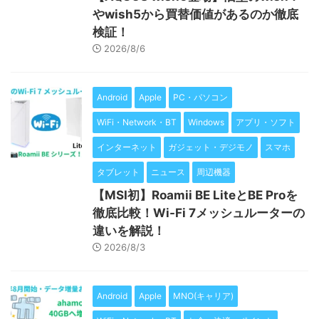
やwish5から買替価値があるのか徹底
検証！
2026/8/6
Android
Apple
PC・パソコン
WiFi・Network・BT
Windows
アプリ・ソフト
インターネット
ガジェット・デジモノ
スマホ
タブレット
ニュース
周辺機器
【MSI初】Roamii BE LiteとBE Proを
徹底比較！Wi-Fi 7メッシュルーターの
違いを解説！
2026/8/3
Android
Apple
MNO(キャリア)