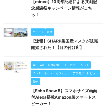
【mineo】10周年記念による共創記
念感謝祭キャンペーン情報がこち
ら！
ニュース
買物
【速報】SHARP製国産マスクが販売
開始された！【目の付け所】
IoT
WiFi・Network・BT
アプリ・ソフト
インターネット
ガジェット・デジモノ
レビュー
買物
【Echo Show 5】スマホサイズ画面
付Alexa搭載Amazon製スマートス
ピーカー！