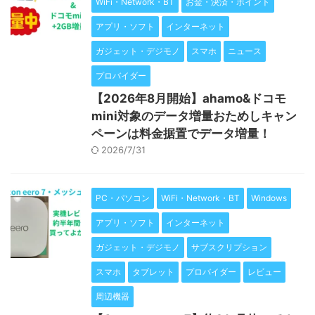
WiFi・Network・BT
お金・決済・ポイント
アプリ・ソフト
インターネット
ガジェット・デジモノ
スマホ
ニュース
プロバイダー
【2026年8月開始】ahamo&ドコモ
mini対象のデータ増量おためしキャン
ペーンは料金据置でデータ増量！
2026/7/31
PC・パソコン
WiFi・Network・BT
Windows
アプリ・ソフト
インターネット
ガジェット・デジモノ
サブスクリプション
スマホ
タブレット
プロバイダー
レビュー
周辺機器