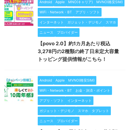
Android
Apple
MNO(キャリア)
MVNO(格安SIM)
WiFi・Network・BT
アプリ・ソフト
インターネット
ガジェット・デジモノ
スマホ
ニュース
プロバイダー
【povo 2.0】約1カ月あたり税込
3,278円の2種類の終了日未定大容量
トッピング提供情報がこちら！
Android
Apple
MVNO(格安SIM)
WiFi・Network・BT
お金・決済・ポイント
アプリ・ソフト
インターネット
ガジェット・デジモノ
スマホ
タブレット
ニュース
プロバイダー