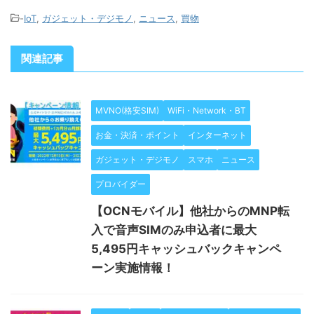
-
IoT
,
ガジェット・デジモノ
,
ニュース
,
買物
関連記事
MVNO(格安SIM)
WiFi・Network・BT
お金・決済・ポイント
インターネット
ガジェット・デジモノ
スマホ
ニュース
プロバイダー
【OCNモバイル】他社からのMNP転
入で音声SIMのみ申込者に最大
5,495円キャッシュバックキャンペ
ーン実施情報！