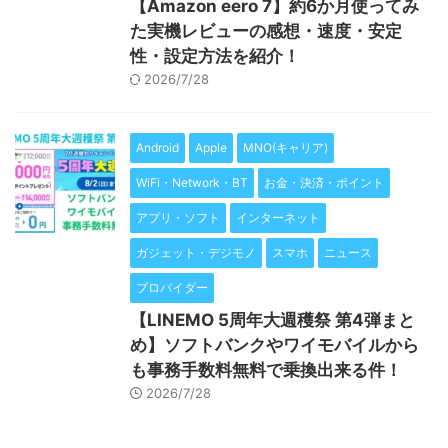
【Amazon eero 7】約6か月使ってみ
た実機レビューの感想・速度・安定
性・設定方法を紹介！
2026/7/28
Android
Apple
MNO(キャリア)
WiFi・Network・BT
お金・決済・ポイント
アプリ・ソフト
インターネット
ガジェット・デジモノ
スマホ
ニュース
プロバイダー
【LINEMO 5周年大週穫祭 第4弾まと
め】ソフトバンクやワイモバイルから
も事務手数料無料で乗換出来る件！
2026/7/28