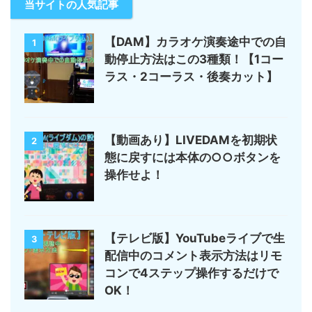
当サイトの人気記事
【DAM】カラオケ演奏途中での自
1
動停止方法はこの3種類！【1コー
ラス・2コーラス・後奏カット】
【動画あり】LIVEDAMを初期状
2
態に戻すには本体の○○ボタンを
操作せよ！
【テレビ版】YouTubeライブで生
3
配信中のコメント表示方法はリモ
コンで4ステップ操作するだけで
OK！