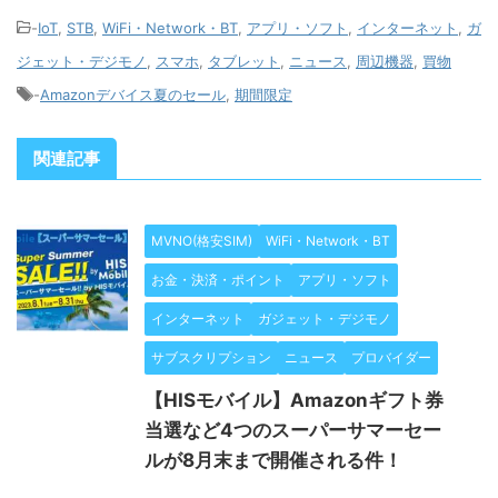
-
IoT
,
STB
,
WiFi・Network・BT
,
アプリ・ソフト
,
インターネット
,
ガ
ジェット・デジモノ
,
スマホ
,
タブレット
,
ニュース
,
周辺機器
,
買物
-
Amazonデバイス夏のセール
,
期間限定
関連記事
MVNO(格安SIM)
WiFi・Network・BT
お金・決済・ポイント
アプリ・ソフト
インターネット
ガジェット・デジモノ
サブスクリプション
ニュース
プロバイダー
【HISモバイル】Amazonギフト券
当選など4つのスーパーサマーセー
ルが8月末まで開催される件！