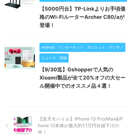
【5000円台】TP-Linkよりお手頃価
格のWi-FiルーターArcher C80/aが
登場！
Android
インターネット
ガジェット・デジモノ
ニュース
買物
【9/30迄】Gshopperで人気の
Xioami製品が全て20%オフの大セー
ル開催中でのオススメ品４選！
【楽天モバイル】iPhone 13 Pro/Max&iP
hone 12本体が最大約1.1万円分値下げの
件！