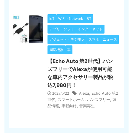
IoT
WiFi・Network・BT
アプリ・ソフト
インターネット
ガジェット・デジモノ
スマホ
ニュース
周辺機器
車
【Echo Auto 第2世代】ハン
ズフリーでAlexaが使用可能
な車内アクセサリー製品が税
込7,980円！
Alexa
,
Echo Auto 第2
2023/5/22
世代
,
スマートホーム
,
ハンズフリー
,
製
品情報
,
車載向け
,
音楽再生