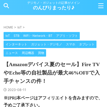
デジモノ・ガジェットの記事がメイン
のんびりまったり♪
HOME
>
IoT
>
IoT
STB
WiFi・Network・BT
アプリ・ソフト
インターネット
ガジェット・デジモノ
スマホ
タブレット
ニュース
周辺機器
買物
【Amazonデバイス夏のセール】Fire TV
やEcho等の自社製品が最大46%OFFで入
手チャンスの件！
2023-08-11
※[PR]本ページはアフィリエイトを含みますので、
予めご了承下さい。