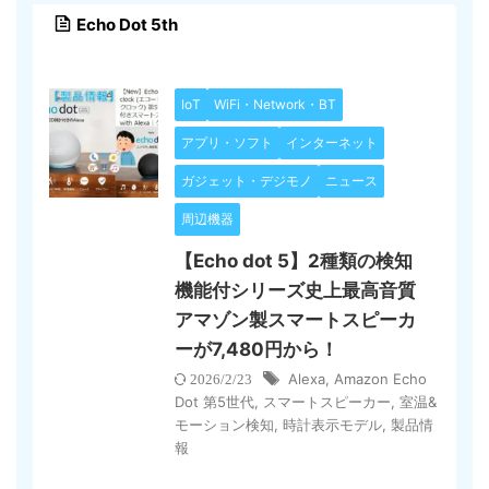
Echo Dot 5th
IoT
WiFi・Network・BT
アプリ・ソフト
インターネット
ガジェット・デジモノ
ニュース
周辺機器
【Echo dot 5】2種類の検知
機能付シリーズ史上最高音質
アマゾン製スマートスピーカ
ーが7,480円から！
Alexa
,
Amazon Echo
2026/2/23
Dot 第5世代
,
スマートスピーカー
,
室温&
モーション検知
,
時計表示モデル
,
製品情
報