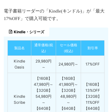
電子書籍リーダーの「Kindle(キンドル)」が「最大
17%OFF」で購入可能です。
Kindle・シリーズ
通常価格(税
セール価格
製品名
割引率
込)
(税込)
Kindle
29,980円
24,980円～
17%OFF
Oasis
～
【16GB】
【16GB】
47,980円～
41,980円～
【16GB】
【32GB】
【32GB】
13%OFF
Kindle
54,980円
48,980円
【32GB】
Scribe
～
～
11%OFF
【64GB】
【64GB】
【64GB】