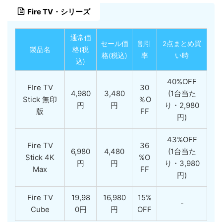
Fire TV・シリーズ
通常価
セール価
割引
2点まとめ買
製品名
格(税
格(税込)
率
い時
込)
40%OFF
FIre TV
30
4,980
3,480
(1台当た
Stick 無印
％O
円
円
り・2,980
版
FF
円)
43%OFF
Fire TV
36
6,980
4,480
(1台当た
Stick 4K
%O
円
円
り・3,980
Max
FF
円)
Fire TV
19,98
16,980
15%
-
Cube
0円
円
OFF