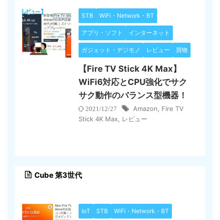
STB
WiFi・Network・BT
アプリ・ソフト
インターネット
ガジェット・デジモノ
レビュー
買物
【Fire TV Stick 4K Max】
WiFi6対応とCPU強化でサク
サク動作のバランス型機器！
Amazon
,
Fire TV
2021/12/27
Stick 4K Max
,
レビュー
Cube 第3世代
IoT
STB
WiFi・Network・BT