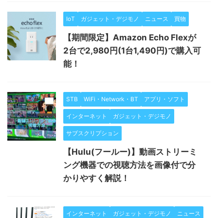
IoT
ガジェット・デジモノ
ニュース
買物
【期間限定】Amazon Echo Flexが
2台で2,980円(1台1,490円)で購入可
能！
STB
WiFi・Network・BT
アプリ・ソフト
インターネット
ガジェット・デジモノ
サブスクリプション
【Hulu(フールー)】動画ストリーミ
ング機器での視聴方法を画像付で分
かりやすく解説！
インターネット
ガジェット・デジモノ
ニュース