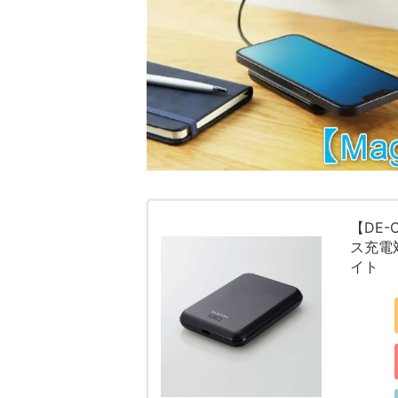
【DE-
ス充電
イト