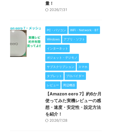
量！
2026/7/31
PC・パソコン
WiFi・Network・BT
Windows
アプリ・ソフト
インターネット
ガジェット・デジモノ
サブスクリプション
スマホ
タブレット
プロバイダー
レビュー
周辺機器
【Amazon eero 7】約6か月
使ってみた実機レビューの感
想・速度・安定性・設定方法
を紹介！
2026/7/28