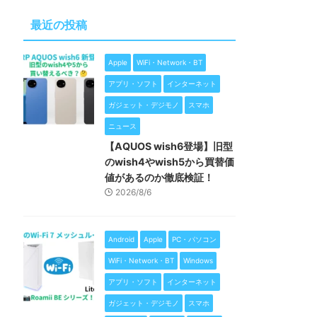
最近の投稿
Apple
WiFi・Network・BT
アプリ・ソフト
インターネット
ガジェット・デジモノ
スマホ
ニュース
【AQUOS wish6登場】旧型
のwish4やwish5から買替価
値があるのか徹底検証！
2026/8/6
Android
Apple
PC・パソコン
WiFi・Network・BT
Windows
アプリ・ソフト
インターネット
ガジェット・デジモノ
スマホ