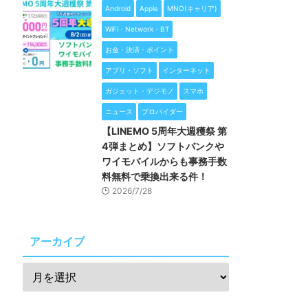
Android
Apple
MNO(キャリア)
WiFi・Network・BT
お金・決済・ポイント
アプリ・ソフト
インターネット
ガジェット・デジモノ
スマホ
ニュース
プロバイダー
【LINEMO 5周年大週穫祭 第
4弾まとめ】ソフトバンクや
ワイモバイルからも事務手数
料無料で乗換出来る件！
2026/7/28
アーカイブ