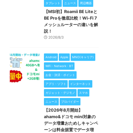
タブレット
ニュース
周辺機器
【MSI初】Roamii BE Liteと
BE Proを徹底比較！Wi-Fi 7
メッシュルーターの違いを解
説！
2026/8/3
Android
Apple
MNO(キャリア)
WiFi・Network・BT
お金・決済・ポイント
アプリ・ソフト
インターネット
ガジェット・デジモノ
スマホ
ニュース
プロバイダー
【2026年8月開始】
ahamo&ドコモ mini対象の
データ増量おためしキャンペ
ーンは料金据置でデータ増