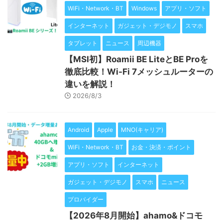
WiFi・Network・BT
Windows
アプリ・ソフト
インターネット
ガジェット・デジモノ
スマホ
タブレット
ニュース
周辺機器
【MSI初】Roamii BE LiteとBE Proを
徹底比較！Wi-Fi 7メッシュルーターの
違いを解説！
2026/8/3
Android
Apple
MNO(キャリア)
WiFi・Network・BT
お金・決済・ポイント
アプリ・ソフト
インターネット
ガジェット・デジモノ
スマホ
ニュース
プロバイダー
【2026年8月開始】ahamo&ドコモ