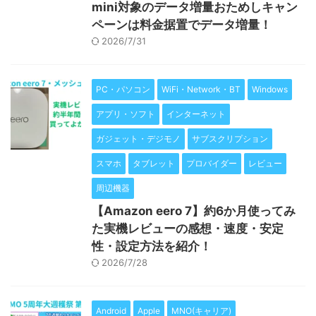
mini対象のデータ増量おためしキャン
ペーンは料金据置でデータ増量！
2026/7/31
PC・パソコン
WiFi・Network・BT
Windows
アプリ・ソフト
インターネット
ガジェット・デジモノ
サブスクリプション
スマホ
タブレット
プロバイダー
レビュー
周辺機器
【Amazon eero 7】約6か月使ってみ
た実機レビューの感想・速度・安定
性・設定方法を紹介！
2026/7/28
Android
Apple
MNO(キャリア)