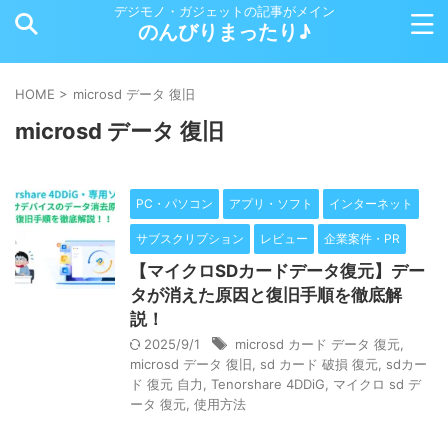
デジモノ・ガジェットの記事がメイン
のんびりまったり♪
HOME
>
microsd データ 復旧
microsd データ 復旧
PC・パソコン
アプリ・ソフト
インターネット
サブスクリプション
レビュー
企業案件・PR
【マイクロSDカードデータ復元】デー
タが消えた原因と復旧手順を徹底解
説！
2025/9/1
microsd カード データ 復元
,
microsd データ 復旧
,
sd カード 破損 復元
,
sdカー
ド 復元 自力
,
Tenorshare 4DDiG
,
マイクロ sd デ
ータ 復元
,
使用方法