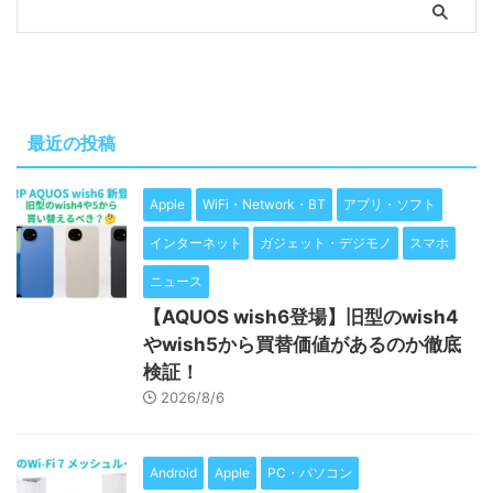
最近の投稿
Apple
WiFi・Network・BT
アプリ・ソフト
インターネット
ガジェット・デジモノ
スマホ
ニュース
【AQUOS wish6登場】旧型のwish4
やwish5から買替価値があるのか徹底
検証！
2026/8/6
Android
Apple
PC・パソコン