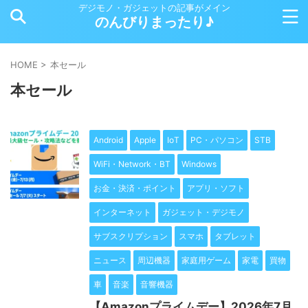
デジモノ・ガジェットの記事がメイン
のんびりまったり♪
HOME
>
本セール
本セール
Android
Apple
IoT
PC・パソコン
STB
WiFi・Network・BT
Windows
お金・決済・ポイント
アプリ・ソフト
インターネット
ガジェット・デジモノ
サブスクリプション
スマホ
タブレット
ニュース
周辺機器
家庭用ゲーム
家電
買物
車
音楽
音響機器
【Amazonプライムデー】2026年7月