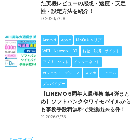
た実機レビューの感想・速度・安定
性・設定方法を紹介！
2026/7/28
Android
Apple
MNO(キャリア)
WiFi・Network・BT
お金・決済・ポイント
アプリ・ソフト
インターネット
ガジェット・デジモノ
スマホ
ニュース
プロバイダー
【LINEMO 5周年大週穫祭 第4弾まと
め】ソフトバンクやワイモバイルから
も事務手数料無料で乗換出来る件！
2026/7/28
アーカイブ