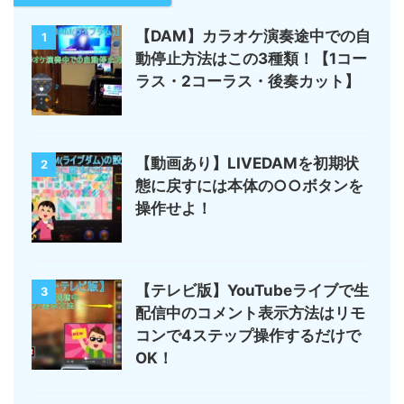
【DAM】カラオケ演奏途中での自
1
動停止方法はこの3種類！【1コー
ラス・2コーラス・後奏カット】
【動画あり】LIVEDAMを初期状
2
態に戻すには本体の○○ボタンを
操作せよ！
【テレビ版】YouTubeライブで生
3
配信中のコメント表示方法はリモ
コンで4ステップ操作するだけで
OK！