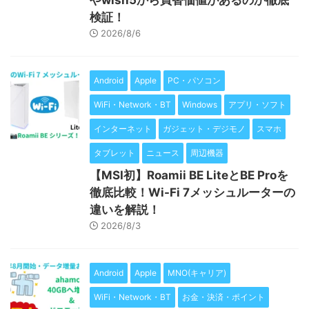
やwish5から買替価値があるのか徹底
検証！
2026/8/6
Android
Apple
PC・パソコン
WiFi・Network・BT
Windows
アプリ・ソフト
インターネット
ガジェット・デジモノ
スマホ
タブレット
ニュース
周辺機器
【MSI初】Roamii BE LiteとBE Proを
徹底比較！Wi-Fi 7メッシュルーターの
違いを解説！
2026/8/3
Android
Apple
MNO(キャリア)
WiFi・Network・BT
お金・決済・ポイント