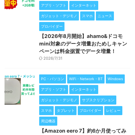
アプリ・ソフト
インターネット
ガジェット・デジモノ
スマホ
ニュース
プロバイダー
【2026年8月開始】ahamo&ドコモ
mini対象のデータ増量おためしキャン
ペーンは料金据置でデータ増量！
2026/7/31
PC・パソコン
WiFi・Network・BT
Windows
アプリ・ソフト
インターネット
ガジェット・デジモノ
サブスクリプション
スマホ
タブレット
プロバイダー
レビュー
周辺機器
【Amazon eero 7】約6か月使ってみ