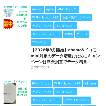
Android
Apple
MNO(キャリア)
WiFi・Network・BT
お金・決済・ポイント
アプリ・ソフト
インターネット
ガジェット・デジモノ
スマホ
ニュース
プロバイダー
【2026年8月開始】ahamo&ドコモ
mini対象のデータ増量おためしキャン
ペーンは料金据置でデータ増量！
2026/7/31
PC・パソコン
WiFi・Network・BT
Windows
アプリ・ソフト
インターネット
ガジェット・デジモノ
サブスクリプション