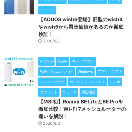
ニュース
【AQUOS wish6登場】旧型のwish4
やwish5から買替価値があるのか徹底
検証！
2026/8/6
Android
Apple
PC・パソコン
WiFi・Network・BT
Windows
アプリ・ソフト
インターネット
ガジェット・デジモノ
スマホ
タブレット
ニュース
周辺機器
【MSI初】Roamii BE LiteとBE Proを
徹底比較！Wi-Fi 7メッシュルーターの
違いを解説！
2026/8/3