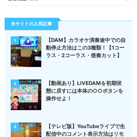
当サイトの人気記事
【DAM】カラオケ演奏途中での自
1
動停止方法はこの3種類！【1コー
ラス・2コーラス・後奏カット】
【動画あり】LIVEDAMを初期状
2
態に戻すには本体の○○ボタンを
操作せよ！
【テレビ版】YouTubeライブで生
3
配信中のコメント表示方法はリモ