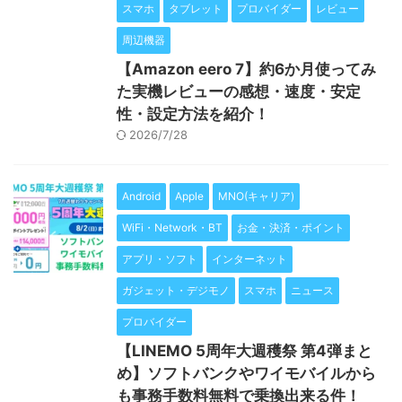
スマホ
タブレット
プロバイダー
レビュー
周辺機器
【Amazon eero 7】約6か月使ってみ
た実機レビューの感想・速度・安定
性・設定方法を紹介！
2026/7/28
Android
Apple
MNO(キャリア)
WiFi・Network・BT
お金・決済・ポイント
アプリ・ソフト
インターネット
ガジェット・デジモノ
スマホ
ニュース
プロバイダー
【LINEMO 5周年大週穫祭 第4弾まと
め】ソフトバンクやワイモバイルから
も事務手数料無料で乗換出来る件！