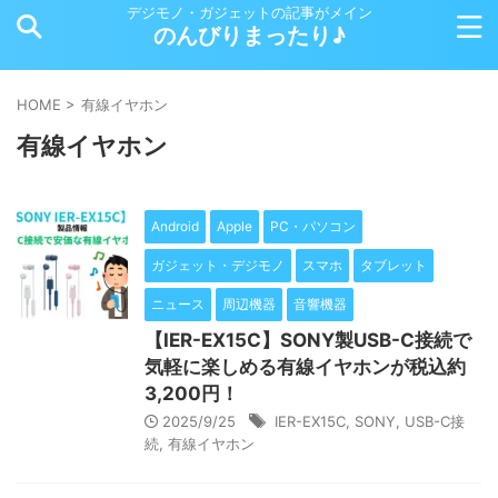
デジモノ・ガジェットの記事がメイン
のんびりまったり♪
HOME
>
有線イヤホン
有線イヤホン
Android
Apple
PC・パソコン
ガジェット・デジモノ
スマホ
タブレット
ニュース
周辺機器
音響機器
【IER-EX15C】SONY製USB-C接続で
気軽に楽しめる有線イヤホンが税込約
3,200円！
2025/9/25
IER-EX15C
,
SONY
,
USB-C接
続
,
有線イヤホン