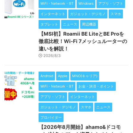
WiFi・Network・BT
Windows
アプリ・ソフト
インターネット
ガジェット・デジモノ
スマホ
タブレット
ニュース
周辺機器
【MSI初】Roamii BE LiteとBE Proを
徹底比較！Wi-Fi 7メッシュルーターの
違いを解説！
2026/8/3
Android
Apple
MNO(キャリア)
WiFi・Network・BT
お金・決済・ポイント
アプリ・ソフト
インターネット
ガジェット・デジモノ
スマホ
ニュース
プロバイダー
【2026年8月開始】ahamo&ドコモ