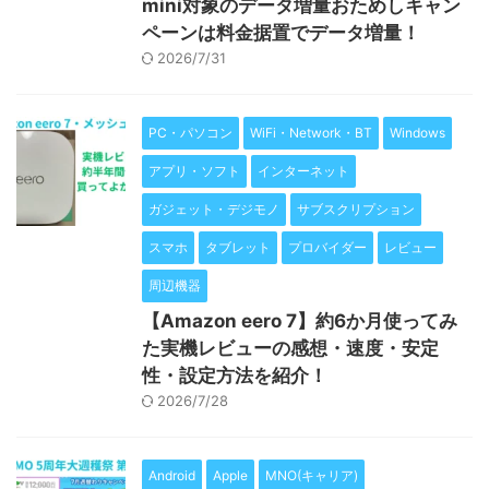
mini対象のデータ増量おためしキャン
ペーンは料金据置でデータ増量！
2026/7/31
PC・パソコン
WiFi・Network・BT
Windows
アプリ・ソフト
インターネット
ガジェット・デジモノ
サブスクリプション
スマホ
タブレット
プロバイダー
レビュー
周辺機器
【Amazon eero 7】約6か月使ってみ
た実機レビューの感想・速度・安定
性・設定方法を紹介！
2026/7/28
Android
Apple
MNO(キャリア)