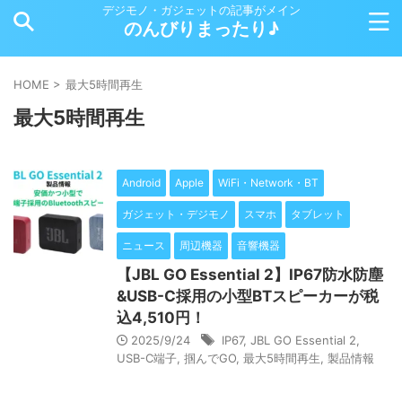
デジモノ・ガジェットの記事がメイン
のんびりまったり♪
HOME
>
最大5時間再生
最大5時間再生
Android
Apple
WiFi・Network・BT
ガジェット・デジモノ
スマホ
タブレット
ニュース
周辺機器
音響機器
【JBL GO Essential 2】IP67防水防塵
&USB-C採用の小型BTスピーカーが税
込4,510円！
2025/9/24
IP67
,
JBL GO Essential 2
,
USB-C端子
,
掴んでGO
,
最大5時間再生
,
製品情報