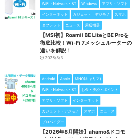
WiFi・Network・BT
Windows
アプリ・ソフト
インターネット
ガジェット・デジモノ
スマホ
タブレット
ニュース
周辺機器
【MSI初】Roamii BE LiteとBE Proを
徹底比較！Wi-Fi 7メッシュルーターの
違いを解説！
2026/8/3
Android
Apple
MNO(キャリア)
WiFi・Network・BT
お金・決済・ポイント
アプリ・ソフト
インターネット
ガジェット・デジモノ
スマホ
ニュース
プロバイダー
【2026年8月開始】ahamo&ドコモ