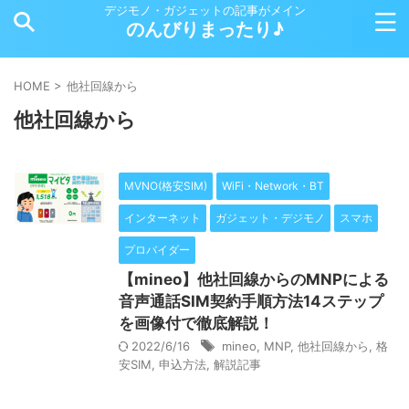
デジモノ・ガジェットの記事がメイン
のんびりまったり♪
HOME
>
他社回線から
他社回線から
MVNO(格安SIM)
WiFi・Network・BT
インターネット
ガジェット・デジモノ
スマホ
プロバイダー
【mineo】他社回線からのMNPによる
音声通話SIM契約手順方法14ステップ
を画像付で徹底解説！
2022/6/16
mineo
,
MNP
,
他社回線から
,
格
安SIM
,
申込方法
,
解説記事