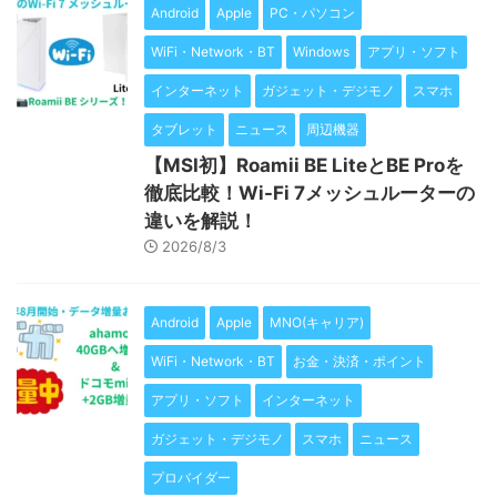
Android
Apple
PC・パソコン
WiFi・Network・BT
Windows
アプリ・ソフト
インターネット
ガジェット・デジモノ
スマホ
タブレット
ニュース
周辺機器
【MSI初】Roamii BE LiteとBE Proを
徹底比較！Wi-Fi 7メッシュルーターの
違いを解説！
2026/8/3
Android
Apple
MNO(キャリア)
WiFi・Network・BT
お金・決済・ポイント
アプリ・ソフト
インターネット
ガジェット・デジモノ
スマホ
ニュース
プロバイダー