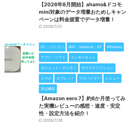
【2026年8月開始】ahamo&ドコモ
mini対象のデータ増量おためしキャン
ペーンは料金据置でデータ増量！
2026/7/31
PC・パソコン
WiFi・Network・BT
Windows
アプリ・ソフト
インターネット
ガジェット・デジモノ
サブスクリプション
スマホ
タブレット
プロバイダー
レビュー
周辺機器
【Amazon eero 7】約6か月使ってみ
た実機レビューの感想・速度・安定
性・設定方法を紹介！
2026/7/28