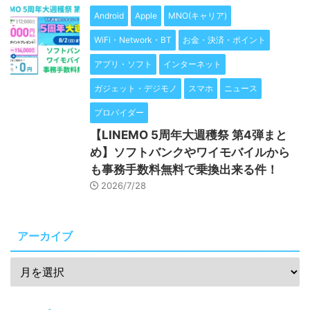
Android
Apple
MNO(キャリア)
WiFi・Network・BT
お金・決済・ポイント
アプリ・ソフト
インターネット
ガジェット・デジモノ
スマホ
ニュース
プロバイダー
【LINEMO 5周年大週穫祭 第4弾まと
め】ソフトバンクやワイモバイルから
も事務手数料無料で乗換出来る件！
2026/7/28
アーカイブ