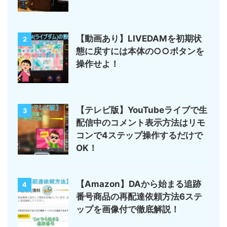
【動画あり】LIVEDAMを初期状
2
態に戻すには本体の○○ボタンを
操作せよ！
【テレビ版】YouTubeライブで生
3
配信中のコメント表示方法はリモ
コンで4ステップ操作するだけで
OK！
【Amazon】DAから始まる追跡
4
番号商品の再配達依頼方法6ステ
ップを画像付で徹底解説！