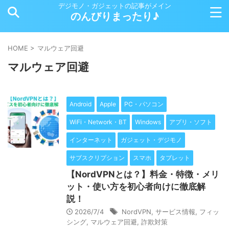
デジモノ・ガジェットの記事がメイン
のんびりまったり♪
HOME
>
マルウェア回避
マルウェア回避
Android
Apple
PC・パソコン
WiFi・Network・BT
Windows
アプリ・ソフト
インターネット
ガジェット・デジモノ
サブスクリプション
スマホ
タブレット
【NordVPNとは？】料金・特徴・メリ
ット・使い方を初心者向けに徹底解
説！
2026/7/4
NordVPN
,
サービス情報
,
フィッ
シング
,
マルウェア回避
,
詐欺対策