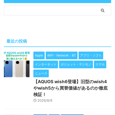
最近の投稿
Apple
WiFi・Network・BT
アプリ・ソフト
インターネット
ガジェット・デジモノ
スマホ
ニュース
【AQUOS wish6登場】旧型のwish4
やwish5から買替価値があるのか徹底
検証！
2026/8/6