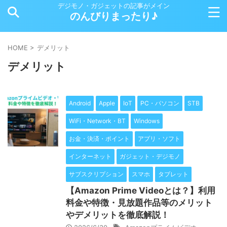
デジモノ・ガジェットの記事がメイン
のんびりまったり♪
HOME
>
デメリット
デメリット
Android
Apple
IoT
PC・パソコン
STB
WiFi・Network・BT
Windows
お金・決済・ポイント
アプリ・ソフト
インターネット
ガジェット・デジモノ
サブスクリプション
スマホ
タブレット
【Amazon Prime Videoとは？】利用
料金や特徴・見放題作品等のメリット
やデメリットを徹底解説！