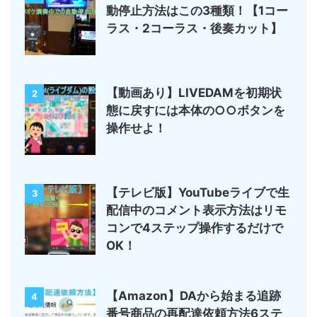
動停止方法はこの3種類！【1コー
ラス・2コーラス・後奏カット】
【動画あり】LIVEDAMを初期状
2
態に戻すには本体の○○ボタンを
操作せよ！
【テレビ版】YouTubeライブで生
3
配信中のコメント表示方法はリモ
コンで4ステップ操作するだけで
OK！
【Amazon】DAから始まる追跡
4
番号商品の再配達依頼方法6ステ