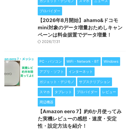
ガジェット・デジモノ
スマホ
ニュース
プロバイダー
【2026年8月開始】ahamo&ドコモ
mini対象のデータ増量おためしキャン
ペーンは料金据置でデータ増量！
2026/7/31
PC・パソコン
WiFi・Network・BT
Windows
アプリ・ソフト
インターネット
ガジェット・デジモノ
サブスクリプション
スマホ
タブレット
プロバイダー
レビュー
周辺機器
【Amazon eero 7】約6か月使ってみ
た実機レビューの感想・速度・安定
性・設定方法を紹介！