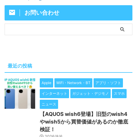
お問い合わせ
最近の投稿
Apple
WiFi・Network・BT
アプリ・ソフト
インターネット
ガジェット・デジモノ
スマホ
ニュース
【AQUOS wish6登場】旧型のwish4
やwish5から買替価値があるのか徹底
検証！
2026/8/6