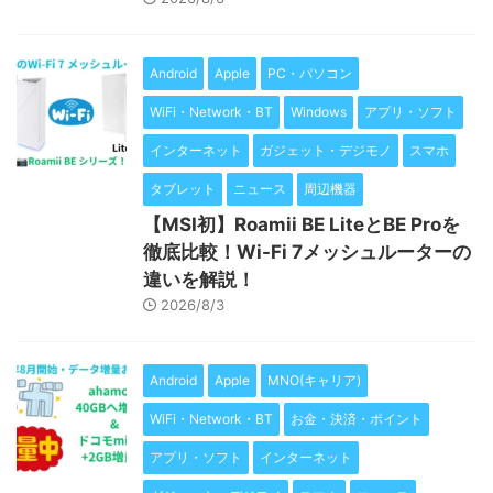
Android
Apple
PC・パソコン
WiFi・Network・BT
Windows
アプリ・ソフト
インターネット
ガジェット・デジモノ
スマホ
タブレット
ニュース
周辺機器
【MSI初】Roamii BE LiteとBE Proを
徹底比較！Wi-Fi 7メッシュルーターの
違いを解説！
2026/8/3
Android
Apple
MNO(キャリア)
WiFi・Network・BT
お金・決済・ポイント
アプリ・ソフト
インターネット