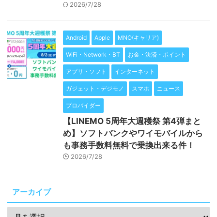
2026/7/28
Android
Apple
MNO(キャリア)
WiFi・Network・BT
お金・決済・ポイント
アプリ・ソフト
インターネット
ガジェット・デジモノ
スマホ
ニュース
プロバイダー
【LINEMO 5周年大週穫祭 第4弾まと
め】ソフトバンクやワイモバイルから
も事務手数料無料で乗換出来る件！
2026/7/28
アーカイブ